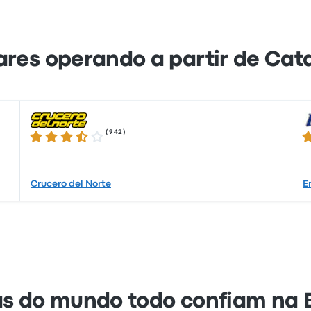
e Pay e Google Pay.
res operando a partir de Cata
(
942
)
3.4 de 5 estrelas
1.
Crucero del Norte
E
s do mundo todo confiam na