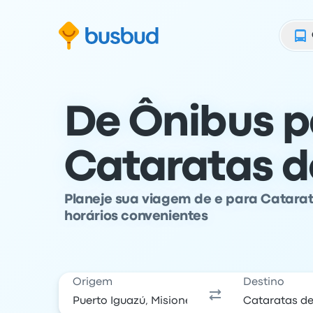
para o formulário de busca
Ir para o conteúdo
Ir para o rodapé
De Ônibus p
Cataratas d
Planeje sua viagem de e para Catarat
horários convenientes
Origem
Destino