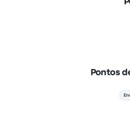
P
Pontos d
En