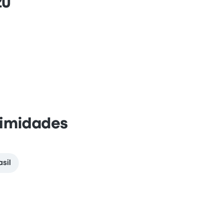
zú
ximidades
sil