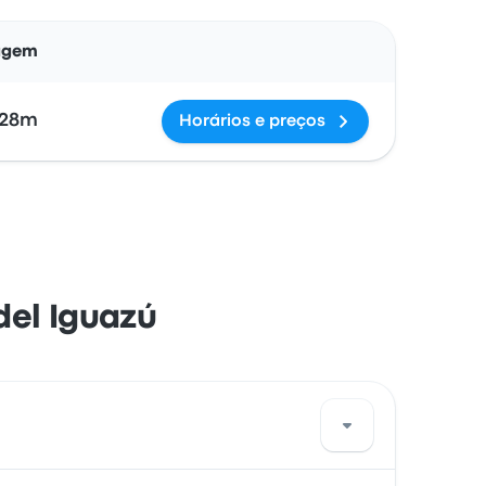
Ações
agem
28m
Horários e preços
del Iguazú