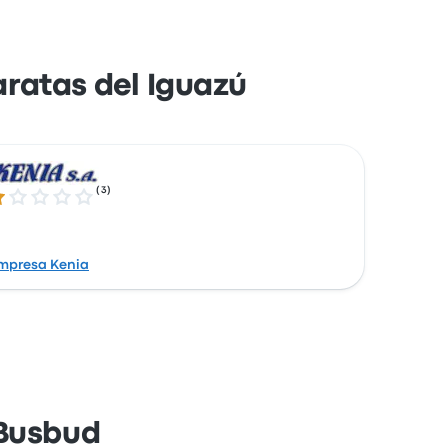
ratas del Iguazú
(
3
)
0 de 5 estrelas
mpresa Kenia
 Busbud