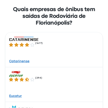
Quais empresas de ônibus tem
saídas de Rodoviária de
Florianópolis?
(
1677
)
3.8 de 5 estrelas
Catarinense
(
394
)
3.4 de 5 estrelas
Eucatur