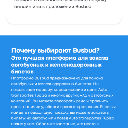
вариант и безопасно завершите покупку
онлайн или в приложении Busbud.
Почему выбирают Busbud?
Это лучшая платформа для заказа
автобусных и железнодорожных
билетов
Платформа Busbud предназначена для поиска
автобусных и железнодорожных билетов. Мы
показываем маршруты, расписание и цены Auto
transportes Tupiza и многих других ж/д и автобусных
компаний. Вы можете подобрать рейс и сравнить
цены, наличие удобств и время отправления. Если вы
найдете подходящую поездку, вы можете заказать
билеты на автобус или поезд Auto transportes Tupiza
прямо у нас. Обратите внимание, что места в