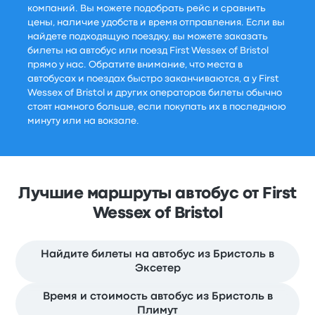
компаний. Вы можете подобрать рейс и сравнить
цены, наличие удобств и время отправления. Если вы
найдете подходящую поездку, вы можете заказать
билеты на автобус или поезд First Wessex of Bristol
прямо у нас. Обратите внимание, что места в
автобусах и поездах быстро заканчиваются, а у First
Wessex of Bristol и других операторов билеты обычно
стоят намного больше, если покупать их в последнюю
минуту или на вокзале.
Лучшие маршруты автобус от First
Wessex of Bristol
Найдите билеты на автобус из Бристоль в
Эксетер
Время и стоимость автобус из Бристоль в
Плимут