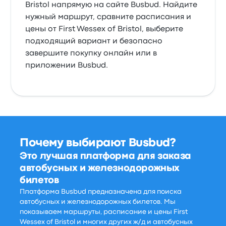
Bristol напрямую на сайте Busbud. Найдите
нужный маршрут, сравните расписания и
цены от First Wessex of Bristol, выберите
подходящий вариант и безопасно
завершите покупку онлайн или в
приложении Busbud.
Почему выбирают Busbud?
Это лучшая платформа для заказа
автобусных и железнодорожных
билетов
Платформа Busbud предназначена для поиска
автобусных и железнодорожных билетов. Мы
показываем маршруты, расписание и цены First
Wessex of Bristol и многих других ж/д и автобусных