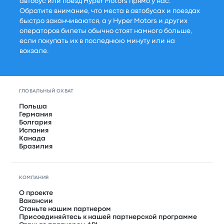
автобус или поезд Hyper Motors прямо у нас.
Обратите внимание, что места в автобусах и поездах
быстро заканчиваются, а у Hyper Motors и других
операторов билеты обычно стоят намного больше,
если покупать их в последнюю минуту или на
вокзале.
ГЛОБАЛЬНЫЙ ОХВАТ
Польша
Германия
Болгария
Испания
Канада
Бразилия
КОМПАНИЯ
О проекте
Вакансии
Станьте нашим партнером
Присоединяйтесь к нашей партнерской программе