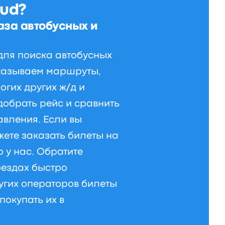
ud?
аза автобусных и
ля поиска автобусных
казываем маршруты,
огих других ж/д и
добрать рейс и сравнить
авления. Если вы
жете заказать билеты на
о у нас. Обратите
оездах быстро
ругих операторов билеты
покупать их в