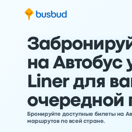
ти к основной информации
ти к нижнему колонтитулу
ерейти к форме поиска
Забронируй
на Автобус 
Liner для в
очередной 
Бронируйте доступные билеты на Авт
маршрутов по всей стране.