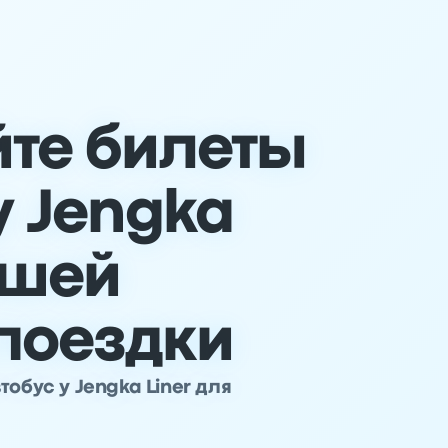
те билеты
у Jengka
ашей
поездки
обус у Jengka Liner для