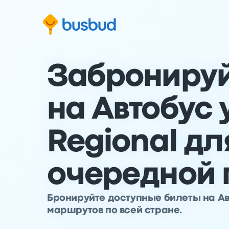
ти к основной информации
ти к нижнему колонтитулу
ерейти к форме поиска
Забронируй
на Автобус 
Regional д
очередной 
Бронируйте доступные билеты на Авт
маршрутов по всей стране.