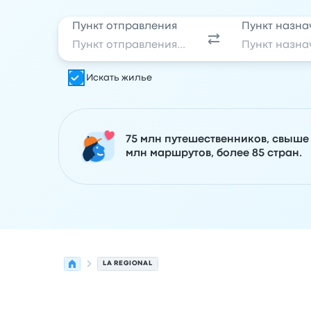
Пункт отправления
Пункт назна
Искать жилье
75 млн путешественников, свыше
млн маршрутов, более 85 стран.
LA REGIONAL