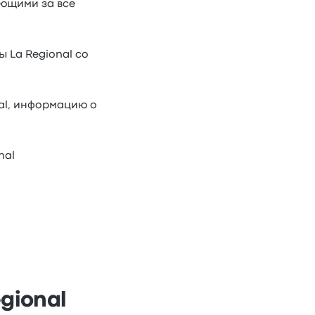
ающими за все
 La Regional со
al, информацию о
nal
gional