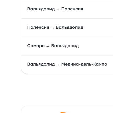
Вальядолид → Паленсия
Паленсия → Вальядолид
Самора → Вальядолид
Вальядолид → Медина-дель-Кампо