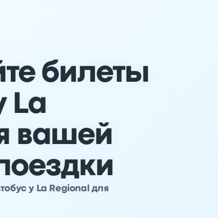
те билеты
у La
ля вашей
поездки
обус у La Regional для