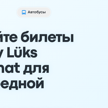
Автобусы
те билеты
у Lüks
hat для
редной