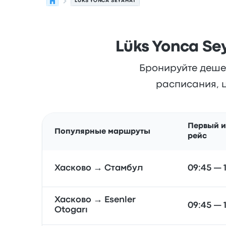
LÜKS YONCA SEYAHAT
Lüks Yonca S
Бронируйте дешев
расписания, ц
Первый и
Популярные маршруты
рейс
Хасково → Стамбул
09:45 — 
Хасково → Esenler
09:45 — 
Otogarı