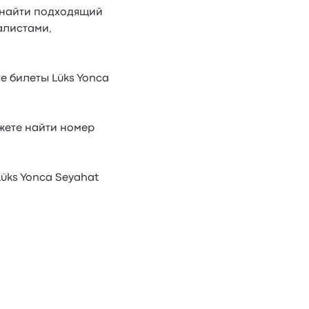
е найти подходящий
алистами,
е билеты Lüks Yonca
ожете найти номер
Lüks Yonca Seyahat