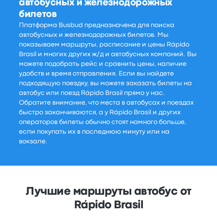
автобусных и железнодорожных
билетов
Платформа Busbud предназначена для поиска
автобусных и железнодорожных билетов. Мы
показываем маршруты, расписание и цены Rápido
Brasil и многих других ж/д и автобусных компаний. Вы
можете подобрать рейс и сравнить цены, наличие
удобств и время отправления. Если вы найдете
подходящую поездку, вы можете заказать билеты на
автобус или поезд Rápido Brasil прямо у нас.
Обратите внимание, что места в автобусах и поездах
быстро заканчиваются, а у Rápido Brasil и других
операторов билеты обычно стоят намного больше,
если покупать их в последнюю минуту или на
вокзале.
Лучшие маршруты автобус от
Rápido Brasil