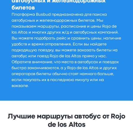
автобусных и железнодорожных
билетов
Платформа Busbud предназначена для поиска
автобусных и железнодорожных билетов. Мы
показываем маршруты, расписание и цены Rojo de
los Altos и многих других ж/д и автобусных компаний.
Вы можете подобрать рейс и сравнить цены, наличие
удобств и время отправления. Если вы найдете
подходящую поездку, вы можете заказать билеты на
автобус или поезд Rojo de los Altos прямо у нас.
Обратите внимание, что места в автобусах и поездах
быстро заканчиваются, а у Rojo de los Altos и других
операторов билеты обычно стоят намного больше,
если покупать их в последнюю минуту или на
вокзале.
Лучшие маршруты автобус от Rojo
de los Altos