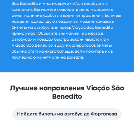
São Benedito и многих других ж/д и автобусных
компаний. Вы можете подобрать рейс и сравнить
цены, наличие удобств и время отправления. Если вы
найдете подходящую поездку, вы можете заказать
билеты на автобус или поезд Viação São Benedito
прямо у нас. Обратите внимание, что места в
автобусах и поездах быстро заканчиваются, а у
Viação São Benedito и других операторов билеты
обычно стоят намного больше, если покупать их в
последнюю минуту или на вокзале.
Лучшие направления Viação São
Benedito
Найдите билеты на автобус до Форталеза