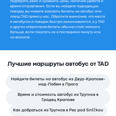
подобрать рейс и сравнить цены, наличие удобств и
время отправления. Если вы найдете подходящую
поездку, вы можете заказать билеты на автобус или
поезд TAD прямо у нас. Обратите внимание, что места
в автобусах и поездах быстро заканчиваются, а у TAD
и других операторов билеты обычно стоят намного
больше, если покупать их в последнюю минуту или
на вокзале.
Лучшие маршруты автобус от TAD
Найдите билеты на автобус из Двур-Кралове-
над-Лабем в Прага
Время и стоимость автобус из Трутнов в
Градец Кралове
Как добраться из Трутнов в Pec pod Sněžkou