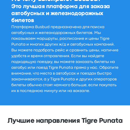
Это лучшая платформа для заказа
автобусных и железнодорожных
билетов
Платформа Busbud предназначена для поиска
автобусных и железнодорожных билетов. Мы
показываем маршруты, расписание и цены Tigre
Punata и многих других ж/д и автобусных компаний.
Вы можете подобрать рейс и сравнить цены, наличие
удобств и время отправления. Если вы найдете
подходящую поездку, вы можете заказать билеты на
автобус или поезд Tigre Punata прямо у нас. Обратите
внимание, что места в автобусах и поездах быстро
заканчиваются, а у Tigre Punata и других операторов
билеты обычно стоят намного больше, если покупать
их в последнюю минуту или на вокзале.
Лучшие направления Tigre Punata