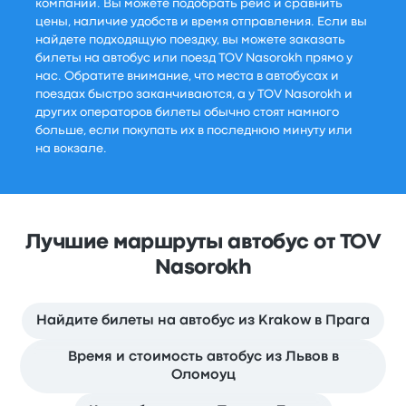
компаний. Вы можете подобрать рейс и сравнить
цены, наличие удобств и время отправления. Если вы
найдете подходящую поездку, вы можете заказать
билеты на автобус или поезд TOV Nasorokh прямо у
нас. Обратите внимание, что места в автобусах и
поездах быстро заканчиваются, а у TOV Nasorokh и
других операторов билеты обычно стоят намного
больше, если покупать их в последнюю минуту или
на вокзале.
Лучшие маршруты автобус от TOV
Nasorokh
Найдите билеты на автобус из Krakow в Прага
Время и стоимость автобус из Львов в
Оломоуц