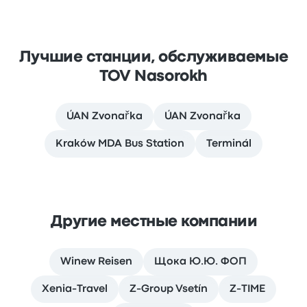
Лучшие станции, обслуживаемые
TOV Nasorokh
ÚAN Zvonařka
ÚAN Zvonařka
Kraków MDA Bus Station
Terminál
Другие местные компании
Winew Reisen
Щока Ю.Ю. ФОП
Xenia-Travel
Z-Group Vsetín
Z-TIME