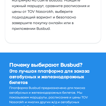
напрямую на сайте Busbud. Найдите
нужный маршрут, сравните расписания и
цены от TOV Nasorokh, выберите
подходящий вариант и безопасно
завершите покупку онлайн или в
приложении Busbud.
Почему выбирают Busbud?
Это лучшая платформа для заказа
автобусных и железнодорожных
билетов
Платформа Busbud предназначена для поиска
автобусных и железнодорожных билетов. Мы
показываем маршруты, расписание и цены TOV
Nasorokh и многих других ж/д и автобусных