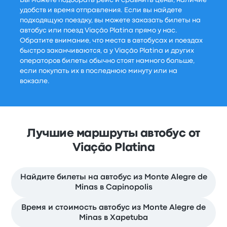
Вы можете подобрать рейс и сравнить цены, наличие
удобств и время отправления. Если вы найдете
подходящую поездку, вы можете заказать билеты на
автобус или поезд Viação Platina прямо у нас.
Обратите внимание, что места в автобусах и поездах
быстро заканчиваются, а у Viação Platina и других
операторов билеты обычно стоят намного больше,
если покупать их в последнюю минуту или на
вокзале.
Лучшие маршруты автобус от
Viação Platina
Найдите билеты на автобус из Monte Alegre de
Minas в Capinopolis
Время и стоимость автобус из Monte Alegre de
Minas в Xapetuba