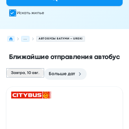
Искать жилье
...
АВТОБУСЫ БАТУМИ – UREKI
Ближайшие отправления автобус
Завтра, 10 авг.
Больше дат
Следующие отправления из Батуми в Ureki на 10 авгус
Оператор
Тип транспортного средства
Время отправ
Авто