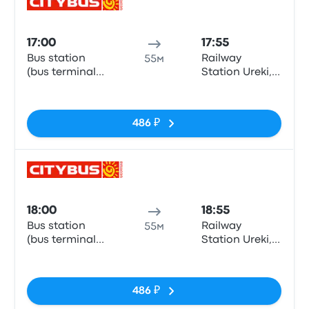
Авто
17:00
17:55
Bus station
Railway
55м
(bus terminal
Station Ureki,
Metro), Batumi
Ureki
Нет тегов
486 ₽
Авто
18:00
18:55
Bus station
Railway
55м
(bus terminal
Station Ureki,
Metro), Batumi
Ureki
Нет тегов
486 ₽