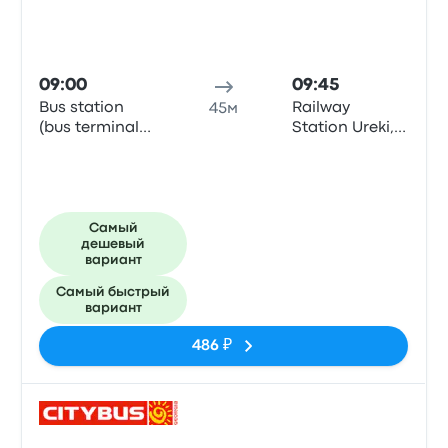
09:00
09:45
Bus station
Railway
45м
(bus terminal
Station Ureki,
Metro), Batumi
Ureki
Самый
дешевый
вариант
Самый быстрый
вариант
486 ₽
Авто