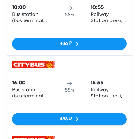
10:00
10:55
Bus station
Railway
55м
(bus terminal
Station Ureki,
Metro), Batumi
Ureki
Нет тегов
486 ₽
Авто
16:00
16:55
Bus station
Railway
55м
(bus terminal
Station Ureki,
Metro), Batumi
Ureki
Нет тегов
486 ₽