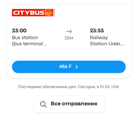
Авто
23:00
23:55
Bus station
Railway
55м
(bus terminal
Station Ureki,
Metro), Batumi
Ureki
Нет тегов
486 ₽
Последнее обновление цен: Сегодня, в 15:55 +04.
Все отправления