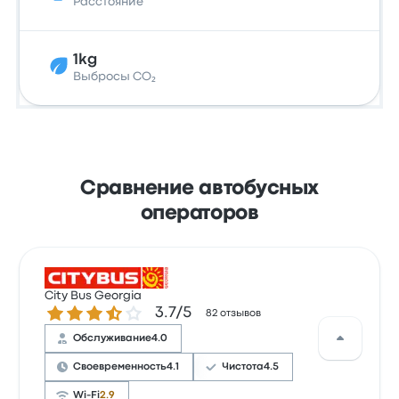
Расстояние
1kg
Выбросы CO₂
Сравнение автобусных
операторов
City Bus Georgia
Количество звезд: 3.7 из 5
3.7/5
82 отзывов
Обслуживание
4.0
Своевременность
4.1
Чистота
4.5
Wi-Fi
2.9