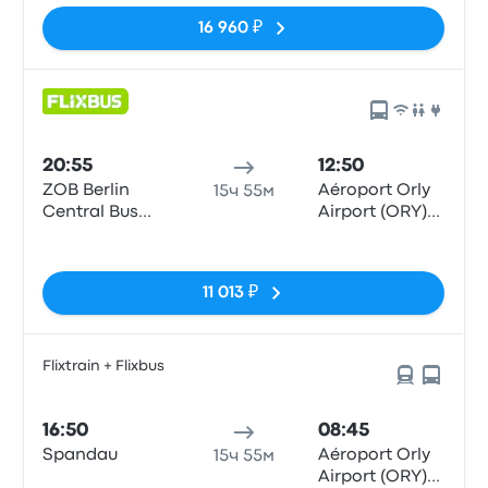
16 960 ₽
20:55
12:50
ZOB Berlin
Aéroport Orly
15ч 55м
Central Bus
Airport (ORY)
Station
Terminals 1-3
Нет тегов
11 013 ₽
Flixtrain + Flixbus
16:50
08:45
Spandau
Aéroport Orly
15ч 55м
Airport (ORY)