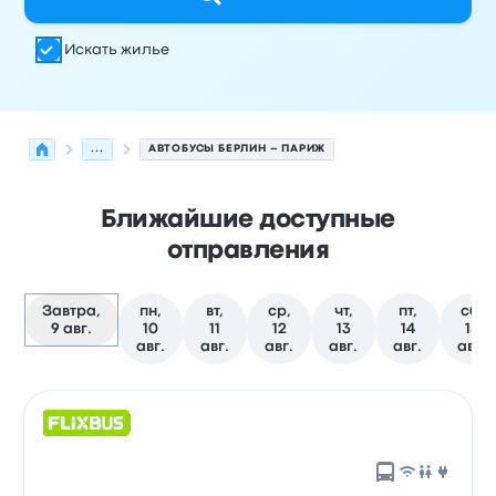
Искать жилье
...
АВТОБУСЫ БЕРЛИН – ПАРИЖ
Ближайшие доступные
отправления
Завтра,
пн,
вт,
ср,
чт,
пт,
сб,
9 авг.
10
11
12
13
14
15
авг.
авг.
авг.
авг.
авг.
авг.
Следующие отправления из Берлин в Париж на 9 авг
Оператор
Тип транспортного средства
Время отправ