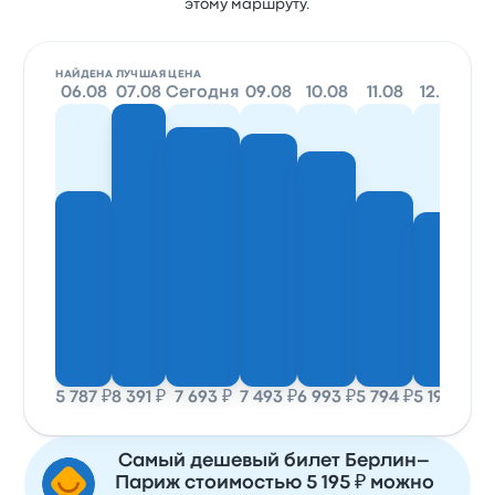
этому маршруту.
НАЙДЕНА ЛУЧШАЯ ЦЕНА
06.08
07.08
Сегодня
09.08
10.08
11.08
12.08
13
5 787 ₽
8 391 ₽
7 693 ₽
7 493 ₽
6 993 ₽
5 794 ₽
5 195 ₽
5 7
Самый дешевый билет Берлин–
Париж стоимостью 5 195 ₽ можно