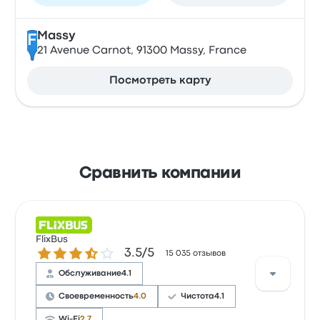
Massy
F
21 Avenue Carnot, 91300 Massy, France
Посмотреть карту
Сравнить компании
FlixBus
Количество звезд: 3.5 из 5
3.5/5
15 035 отзывов
Обслуживание
4.1
Своевременность
4.0
Чистота
4.1
Wi-Fi
2.7