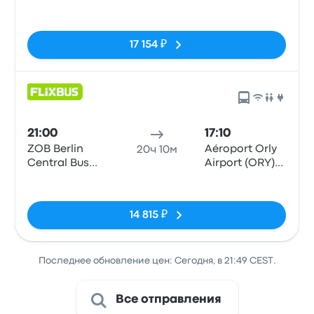
Terminals 1-3
Нет тегов
17 154 ₽
21:00
17:10
ZOB Berlin
Aéroport Orly
20ч 10м
Central Bus
Airport (ORY)
Station
Terminals 1-3
Нет тегов
14 815 ₽
Последнее обновление цен: Сегодня, в 21:49 CEST.
Все отправления