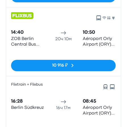
14:40
10:50
ZOB Berlin
Aéroport Orly
20ч 10м
Central Bus
Airport (ORY)
Station
Terminals 1-3
Нет тегов
10 916 ₽
Flixtrain + Flixbus
16:28
08:45
Berlin Südkreuz
Aéroport Orly
16ч 17м
Airport (ORY)
Terminals 1-3
Нет тегов