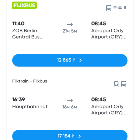
11:40
08:45
ZOB Berlin
Aéroport Orly
21ч 5м
Central Bus
Airport (ORY)
Station
Terminals 1-3
Нет тегов
12 865 ₽
Flixtrain + Flixbus
16:39
08:45
Hauptbahnhof
Aéroport Orly
16ч 6м
Airport (ORY)
Terminals 1-3
Нет тегов
17 154 ₽