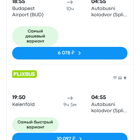
18:55
04:55
Budapest
Autobusni
10ч
Airport (BUD)
kolodvor (Split
Central Bus
Station)
Самый
дешевый
вариант
6 078 ₽
Авто
19:50
04:55
Kelenföld
Autobusni
9ч 5м
kolodvor (Split
Central Bus
Самый быстрый
Station)
вариант
10 097 ₽