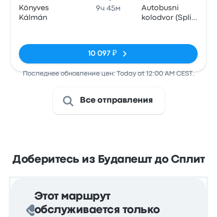
Könyves
Autobusni
9ч 45м
Kálmán
kolodvor (Split
Central Bus
Нет тегов
Station)
10 097 ₽
Последнее обновление цен: Today at 12:00 AM CEST.
Все отправления
Доберитесь из Будапешт до Сплит
Этот маршрут
обслуживается только