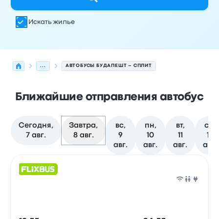
Искать жилье
...
АВТОБУСЫ БУДАПЕШТ – СПЛИТ
Ближайшие отправления автобус
Сегодня,
Завтра,
вс,
пн,
вт,
ср,
7 авг.
8 авг.
9
10
11
12
авг.
авг.
авг.
авг.
Следующие отправления из Будапешт в Сплит на 8 ав
Оператор
Тип транспортного средства
Время отправ
Авто