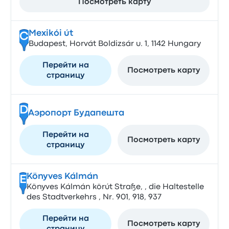
Посмотреть карту
Mexikói út
C
Budapest, Horvát Boldizsár u. 1, 1142 Hungary
Перейти на
Посмотреть карту
страницу
D
Аэропорт Будапешта
Перейти на
Посмотреть карту
страницу
Könyves Kálmán
E
Könyves Kálmán körút Straße, , die Haltestelle
des Stadtverkehrs , Nr. 901, 918, 937
Перейти на
Посмотреть карту