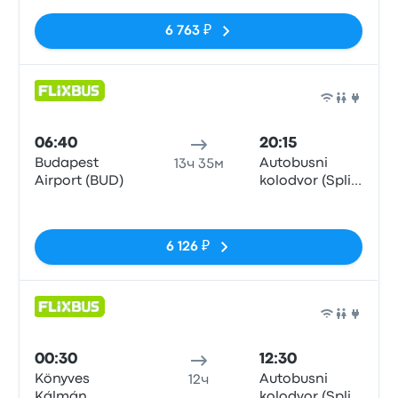
Station)
6 763 ₽
Авто
06:40
20:15
Budapest
Autobusni
13ч 35м
Airport (BUD)
kolodvor (Split
Central Bus
Нет тегов
Station)
6 126 ₽
Авто
00:30
12:30
Könyves
Autobusni
12ч
Kálmán
kolodvor (Split