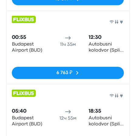
Авто
00:55
12:30
Budapest
Autobusni
11ч 35м
Airport (BUD)
kolodvor (Split
Central Bus
Нет тегов
Station)
6 763 ₽
Авто
05:40
18:35
Budapest
Autobusni
12ч 55м
Airport (BUD)
kolodvor (Split
Central Bus
Нет тегов