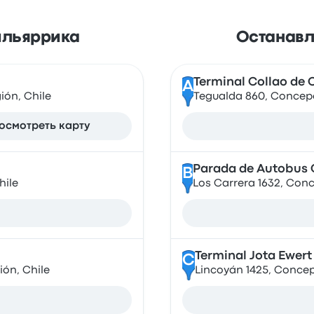
Вильяррика
Останавли
Terminal Collao de
A
gión, Chile
Tegualda 860, Concepci
осмотреть карту
Parada de Autobus 
B
hile
Los Carrera 1632, Conc
Terminal Jota Ewer
C
ión, Chile
Lincoyán 1425, Concepc