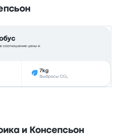
епсьон
обус
ное соотношение цены и
7kg
Выбросы CO₂
рика и Консепсьон