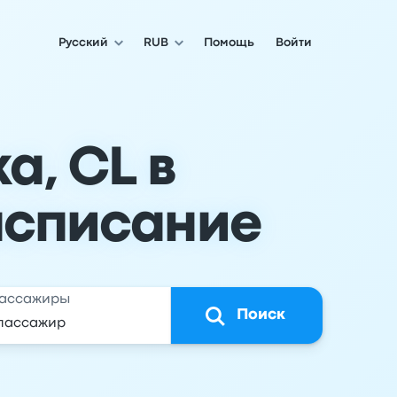
Русский
RUB
Помощь
Войти
а, CL в
асписание
ассажиры
Поиск