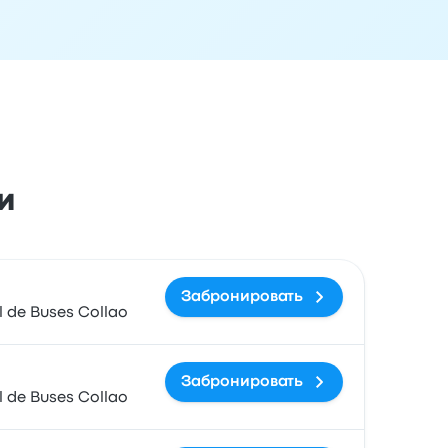
и
ездки
Время прибытия
Место прибытия
Цена и ссылка 
Забронировать
 de Buses Collao
Забронировать
 de Buses Collao