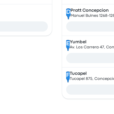
Pratt Concepcion
D
Manuel Bulnes 1268-128
Yumbel
E
Av. Los Carrera 47, Con
Tucapel
F
Tucapel 875, Concepció