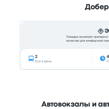
Добер
Э
Поездка занимает примерно 4 
качества для комфортной пое
2
4
bus в день
С
Автовокзалы и ав