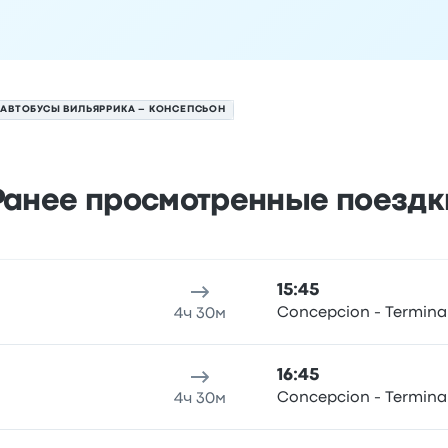
АВТОБУСЫ ВИЛЬЯРРИКА – КОНСЕПСЬОН
Ранее просмотренные поездк
сепсьон на 8 августа
 отправления
Место отправления
Продолжительность по
15:45
Concepcion - Terminal
4ч 30м
16:45
Concepcion - Terminal
4ч 30м