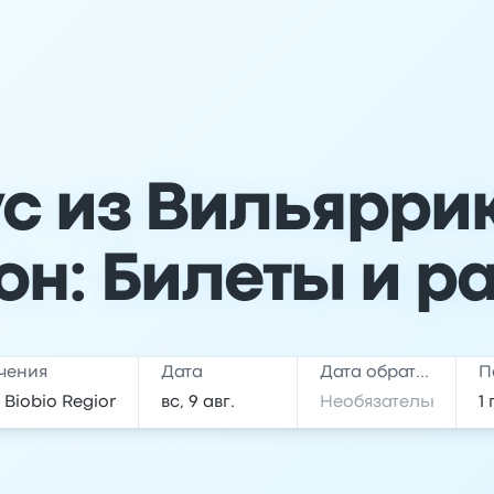
с из Вильяррик
он: Билеты и р
чения
Дата
Дата обратной поездки
П