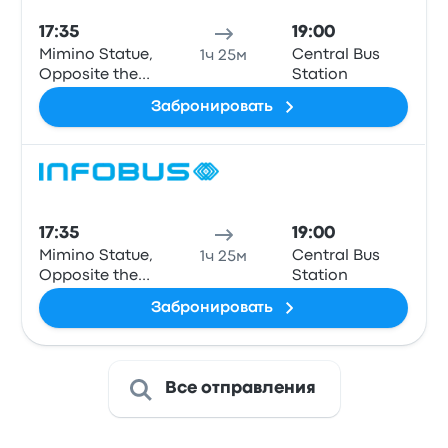
17:35
19:00
Mimino Statue,
Central Bus
1ч 25м
Opposite the
Station
Bus Station,
Забронировать
Dilijan
Авто
17:35
19:00
Mimino Statue,
Central Bus
1ч 25м
Opposite the
Station
Bus Station,
Забронировать
Dilijan
Все отправления