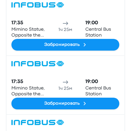
Авто
17:35
19:00
Mimino Statue,
Central Bus
1ч 25м
Opposite the
Station
Bus Station,
Забронировать
Dilijan
Авто
17:35
19:00
Mimino Statue,
Central Bus
1ч 25м
Opposite the
Station
Bus Station,
Забронировать
Dilijan
Авто