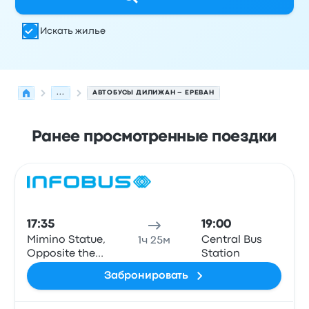
Искать жилье
...
АВТОБУСЫ ДИЛИЖАН – ЕРЕВАН
Ранее просмотренные поездки
Следующие отправления из Дилижан в Ереван на 10 а
Оператор
Тип транспортного средства
Время отправ
Авто
17:35
19:00
Mimino Statue,
Central Bus
1ч 25м
Opposite the
Station
Bus Station,
Забронировать
Dilijan