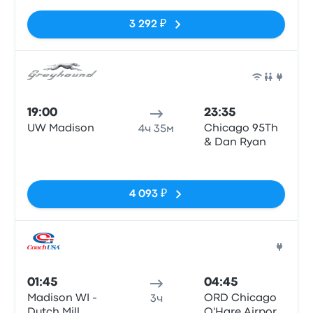
3 292 ₽
Авто
19:00
23:35
UW Madison
Chicago 95Th
4ч 35м
& Dan Ryan
Нет тегов
4 093 ₽
Авто
01:45
04:45
Madison WI -
ORD Chicago
3ч
Dutch Mill
O'Hare Airport