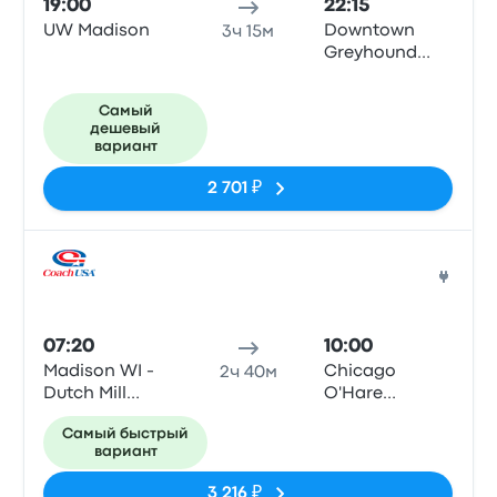
19:00
22:15
UW Madison
Downtown
3ч 15м
Greyhound
Station
Самый
дешевый
вариант
2 701 ₽
Авто
07:20
10:00
Madison WI -
Chicago
2ч 40м
Dutch Mill
O'Hare
Park-N-Ride
International
Самый быстрый
(SMD)
Airport T2
вариант
3 216 ₽