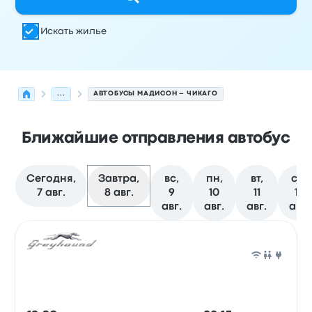
Искать жилье
...
АВТОБУСЫ МАДИСОН – ЧИКАГО
Ближайшие отправления автобус
Сегодня,
Завтра,
вс,
пн,
вт,
ср,
7 авг.
8 авг.
9
10
11
12
авг.
авг.
авг.
авг.
Следующие отправления из Мадисон в Чикаго на 8 а
Оператор
Тип транспортного средства
Время отправ
Авто