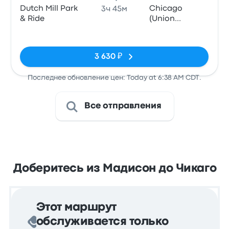
Dutch Mill Park
Chicago
3ч 45м
& Ride
(Union
Station), IL
Нет тегов
3 630 ₽
Последнее обновление цен: Today at 6:38 AM CDT.
Все отправления
Доберитесь из Мадисон до Чикаго
Этот маршрут
обслуживается только