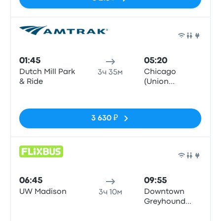
Авто
01:45
05:20
Dutch Mill Park
Chicago
3ч 35м
& Ride
(Union
Station), IL
Нет тегов
3 630 ₽
Авто
06:45
09:55
UW Madison
Downtown
3ч 10м
Greyhound
Station
Нет тегов