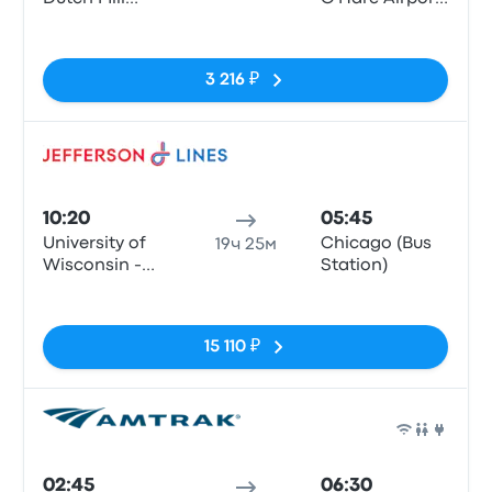
Park-N-Ride
Terminal 5
Нет тегов
(SMD)
3 216 ₽
Авто
10:20
05:45
University of
Chicago (Bus
19ч 25м
Wisconsin -
Station)
Gordon Center
Нет тегов
15 110 ₽
Авто
02:45
06:30