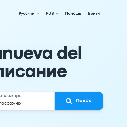
Русский
RUB
Помощь
Войти
anueva del
списание
ассажиры
Поиск