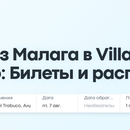
з Малага в Vill
: Билеты и ра
чения
Дата
Дата обратной поездки
П