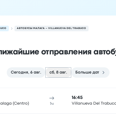
BUCO
АВТОБУСЫ МАЛАГА – VILLANUEVA DEL TRABUCO
лижайшие отправления автоб
Сегодня, 6 авг.
сб, 8 авг.
Больше дат
a del Trabuco на 8 августа
 отправления
Место отправления
Продолжительность по
16:45
alaga (Centro)
Villanueva Del Trabuc
1ч