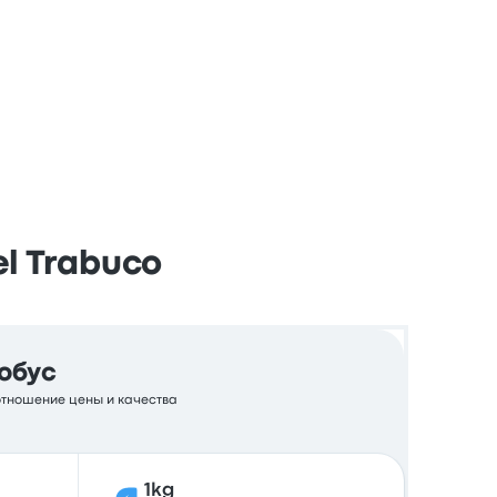
el Trabuco
обус
оотношение цены и качества
1kg