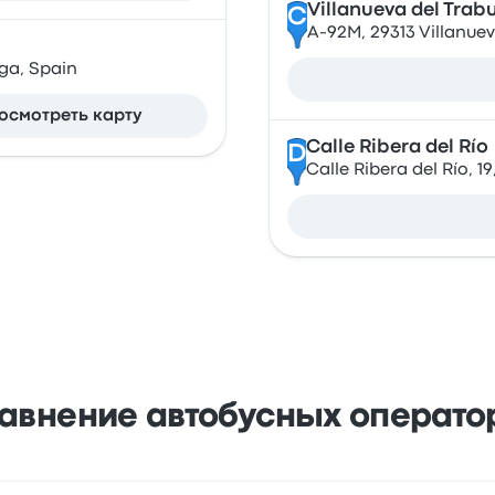
Villanueva del Trab
C
A-92M, 29313 Villanue
ga, Spain
осмотреть карту
Calle Ribera del Río
D
Calle Ribera del Río, 1
авнение автобусных операто