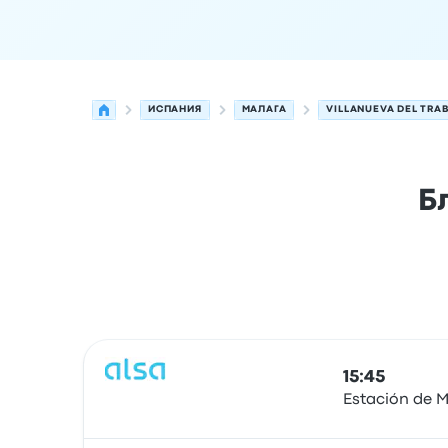
ИСПАНИЯ
МАЛАГА
VILLANUEVA DEL TRA
Б
Следующие отправления из Малага в Villanuev
Оператор
Тип транспортного средства
Время
15:45
Estación de M
Автобус