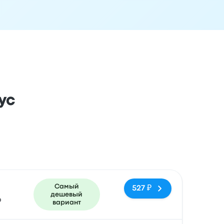
ус
ездки
Время прибытия
Место прибытия
Рекомендуемое
Самый
527 ₽
дешевый
o
вариант