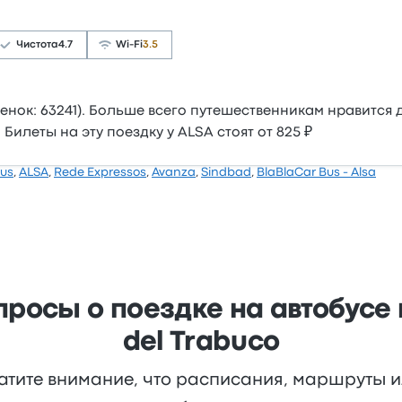
Чистота
4.7
Wi-Fi
3.5
ценок: 63241). Больше всего путешественникам нравится 
 Билеты на эту поездку у ALSA стоят от 825 ₽
Bus
,
ALSA
,
Rede Expressos
,
Avanza
,
Sindbad
,
BlaBlaCar Bus - Alsa
росы о поездке на автобусе и
del Trabuco
атите внимание, что расписания, маршруты 