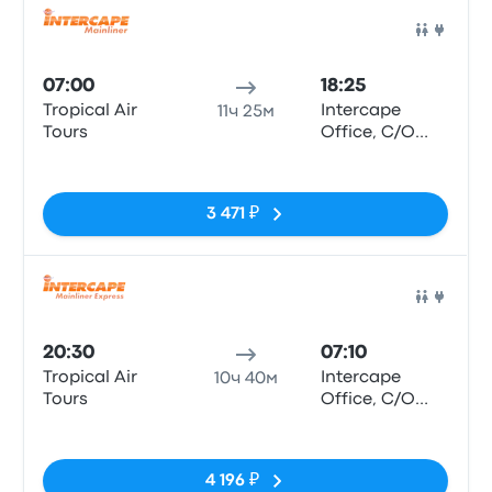
Авто
07:00
18:25
Tropical Air
Intercape
11ч 25м
Tours
Office, C/O
Paul Kruger
Нет тегов
and Scheiding
Street (Pretoria
3 471 ₽
Station)
Авто
20:30
07:10
Tropical Air
Intercape
10ч 40м
Tours
Office, C/O
Paul Kruger
Нет тегов
and Scheiding
Street (Pretoria
4 196 ₽
Station)