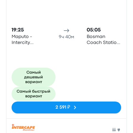
19:25
05:05
Maputo -
Bosman
9ч 40м
Intercity
Coach Station
Xpress Office,
Terminus
25 De
Setembro
Самый
дешевый
вариант
Самый быстрый
вариант
2 591 ₽
Авто