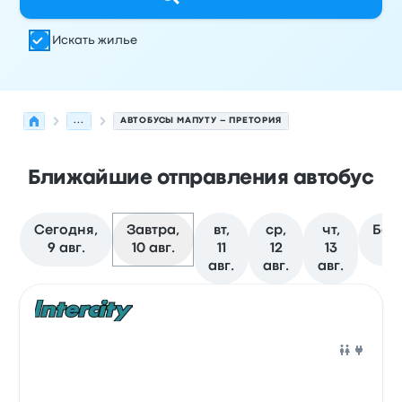
Искать жилье
...
АВТОБУСЫ МАПУТУ – ПРЕТОРИЯ
Ближайшие отправления автобус
Сегодня,
Завтра,
вт,
ср,
чт,
Бол
9 авг.
10 авг.
11
12
13
д
авг.
авг.
авг.
Следующие отправления из Мапуту в Претория на 10 
Оператор
Тип транспортного средства
Время отправ
Авто