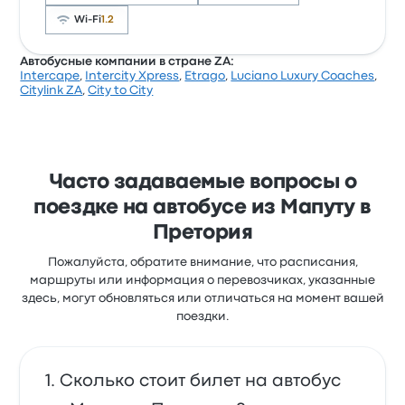
Wi-Fi
1.2
Автобусные компании в стране ZA:
Intercape
,
Intercity Xpress
,
Etrago
,
Luciano Luxury Coaches
,
Рейтинг компании на Busbud: 3.1 (всего оценок:
Citylink ZA
,
City to City
15039). Больше всего путешественникам нравится
доступ к билетам и качество обслуживания, но
часто не нравится Wi-Fi. Билеты на эту поездку у
Intercity Xpress стоят от 2 251 ₽
Часто задаваемые вопросы о
поездке на автобусе из Мапуту в
Претория
Пожалуйста, обратите внимание, что расписания,
маршруты или информация о перевозчиках, указанные
здесь, могут обновляться или отличаться на момент вашей
поездки.
Сколько стоит билет на автобус