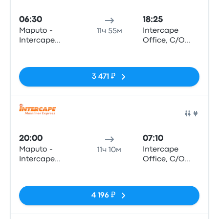
06:30
18:25
Maputo -
Intercape
11ч 55м
Intercape
Office, C/O
Office, 25 De
Paul Kruger
Нет тегов
Setembro no.
and Scheiding
1129 r/c
Street (Pretoria
3 471 ₽
Station)
Авто
20:00
07:10
Maputo -
Intercape
11ч 10м
Intercape
Office, C/O
Office, 25 De
Paul Kruger
Нет тегов
Setembro no.
and Scheiding
1129 r/c
Street (Pretoria
4 196 ₽
Station)