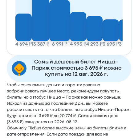
4 694 ₽
13 387 ₽
6 991 ₽
4 993 ₽
4 293 ₽
3 695 ₽
3 695 ₽
4
Самый дешевый билет Ницца–
Париж стоимостью 3 695 ₽ можно
купить на 12 авг. 2026 г.
Чтобы сэкономить деньги и гарантированно
забронировать лучшее место, рекомендуем покупать
билеты на автобус Ницца – Париж как можно раньше.
Исходя из данных за последние 2 дн., вы можете
рассчитывать на то, что билеты на автобус Ницца–Париж
будут стоить от 3 695 ₽ до 20 774 ₽. Самая низкая цена
(3 695 ₽) ожидается на 2026-08-12.
Обычно у FlixBus более высокие цены на билеты ближе к
дате отправления. Если дата поездки для вас не