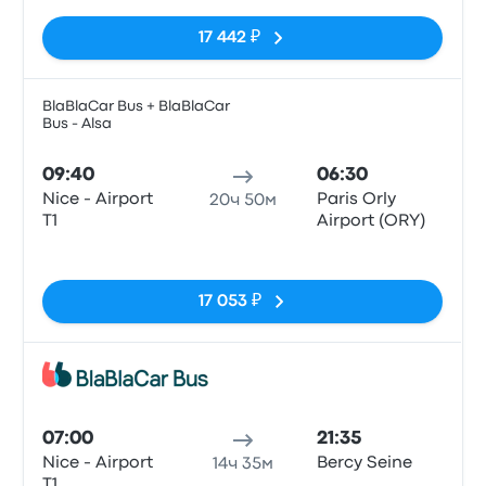
17 442 ₽
BlaBlaCar Bus + BlaBlaCar
Bus - Alsa
Авто
09:40
06:30
Nice - Airport
Paris Orly
20ч 50м
T1
Airport (ORY)
Нет тегов
17 053 ₽
Авто
07:00
21:35
Nice - Airport
Bercy Seine
14ч 35м
T1