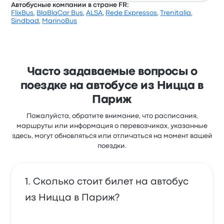
Автобусные компании в стране FR:
FlixBus
,
BlaBlaCar Bus
,
ALSA
,
Rede Expressos
,
Trenitalia
,
Оценка BlaBlaCar Bus за эту поездку: 3.5 (получено
Sindbad
,
MarinoBus
отзывов: 17). Больше всего путешественникам
нравится место отправления и соотношение цены
и качества, но иногда не нравится Wi-Fi. Билеты на
эту поездку у BlaBlaCar Bus стоят от 3 168 ₽
Часто задаваемые вопросы о
поездке на автобусе из Ницца в
Париж
Пожалуйста, обратите внимание, что расписания,
маршруты или информация о перевозчиках, указанные
здесь, могут обновляться или отличаться на момент вашей
поездки.
Сколько стоит билет на автобус
из Ницца в Париж?