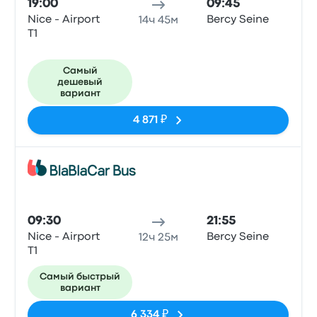
19:00
09:45
Nice - Airport
Bercy Seine
14ч 45м
T1
Самый
дешевый
вариант
4 871 ₽
Авто
09:30
21:55
Nice - Airport
Bercy Seine
12ч 25м
T1
Самый быстрый
вариант
6 334 ₽