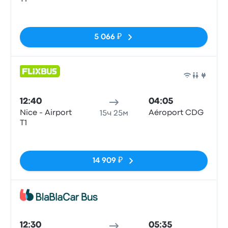
Нет тегов
5 066 ₽
Авто
12:40
04:05
Nice - Airport
Aéroport CDG
15ч 25м
T1
Нет тегов
14 909 ₽
Авто
12:30
05:35