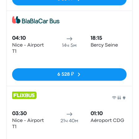
Авто
04:10
18:15
Nice - Airport
Bercy Seine
14ч 5м
T1
Нет тегов
6 528 ₽
Авто
03:30
01:10
Nice - Airport
Aéroport CDG
21ч 40м
T1
Нет тегов