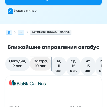
Искать жилье
...
АВТОБУСЫ НИЦЦА – ПАРИЖ
Ближайшие отправления автобус
Сегодня,
Завтра,
вт,
ср,
чт,
пт,
9 авг.
10 авг.
11
12
13
14
авг.
авг.
авг.
авг.
Следующие отправления из Ницца в Париж на 10 авг
Оператор
Тип транспортного средства
Время отправ
Авто