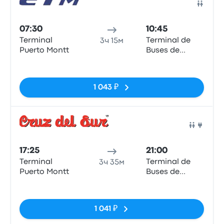
Авто
07:30
10:45
Terminal
Terminal de
3ч 15м
Puerto Montt
Buses de
Valdivia
Нет тегов
1 043 ₽
Авто
17:25
21:00
Terminal
Terminal de
3ч 35м
Puerto Montt
Buses de
Valdivia
Нет тегов
1 041 ₽