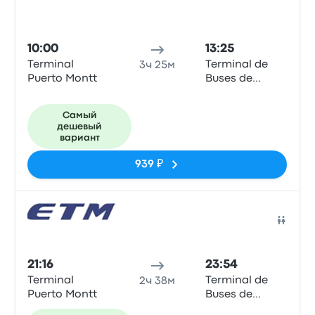
10:00
13:25
Terminal
Terminal de
3ч 25м
Puerto Montt
Buses de
Valdivia
Самый
дешевый
вариант
939 ₽
Авто
21:16
23:54
Terminal
Terminal de
2ч 38м
Puerto Montt
Buses de
Valdivia