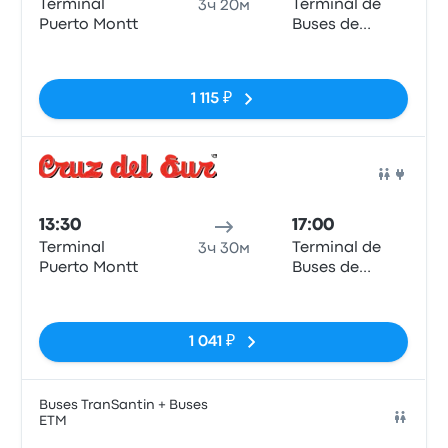
Terminal
Terminal de
3ч 20м
Puerto Montt
Buses de
Valdivia
Нет тегов
1 115 ₽
Авто
13:30
17:00
Terminal
Terminal de
3ч 30м
Puerto Montt
Buses de
Valdivia
Нет тегов
1 041 ₽
Buses TranSantin + Buses
ETM
Авто