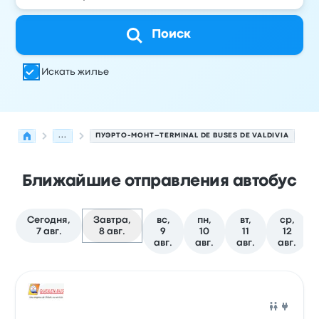
Поиск
Искать жилье
...
ПУЭРТО-МОНТ–TERMINAL DE BUSES DE VALDIVIA
Ближайшие отправления автобус
Сегодня,
Завтра,
вс,
пн,
вт,
ср,
7 авг.
8 авг.
9
10
11
12
авг.
авг.
авг.
авг.
Следующие отправления из Пуэрто-Монт в Вальдивия 
Оператор
Тип транспортного средства
Время отправ
Авто