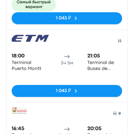
Самый быстрый
вариант
1 043 ₽
Авто
18:00
21:05
Terminal
Terminal de
3ч 5м
Puerto Montt
Buses de
Valdivia
Нет тегов
1 043 ₽
Авто
16:45
20:05