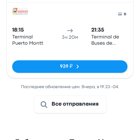
Авто
18:15
21:35
Terminal
Terminal de
3ч 20м
Puerto Montt
Buses de
Valdivia
Нет тегов
939 ₽
Последнее обновление цен: Вчера, в 19:23 -04.
Все отправления