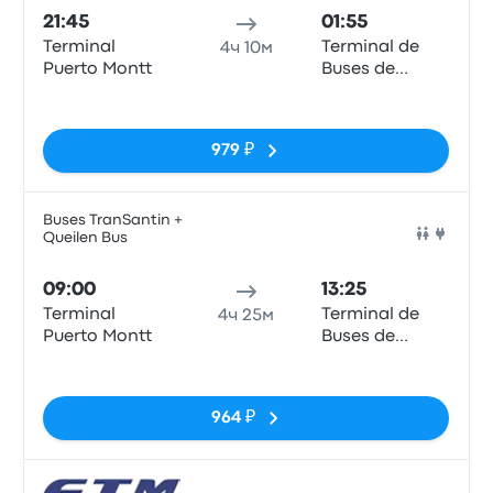
21:45
01:55
Terminal
Terminal de
4ч 10м
Puerto Montt
Buses de
Valdivia
Нет тегов
979 ₽
Buses TranSantin +
Queilen Bus
Авто
09:00
13:25
Terminal
Terminal de
4ч 25м
Puerto Montt
Buses de
Valdivia
Нет тегов
964 ₽