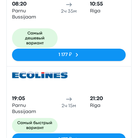
08:20
10:55
Parnu
Riga
2ч 35м
Bussijaam
Самый
дешевый
вариант
1 177 ₽
Авто
19:05
21:20
Parnu
Riga
2ч 15м
Bussijaam
Самый быстрый
вариант