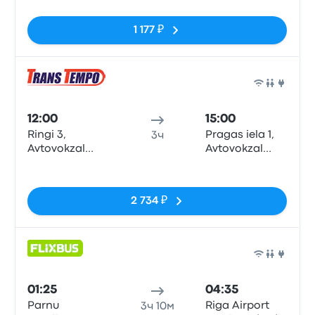
1 177 ₽
Авто
12:00
15:00
Ringi 3,
Pragas iela 1,
3ч
Avtovokzal
Avtovokzal
'Piarnu'
'Ryha',
Нет тегов
platforma nr 3
platforma nr 2
2 734 ₽
Авто
01:25
04:35
Parnu
Riga Airport
3ч 10м