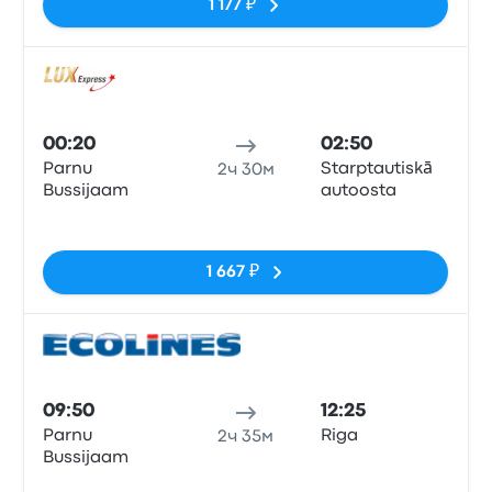
1 177 ₽
Авто
00:20
02:50
Parnu
Starptautiskā
2ч 30м
Bussijaam
autoosta
Нет тегов
1 667 ₽
Авто
09:50
12:25
Parnu
Riga
2ч 35м
Bussijaam
Нет тегов