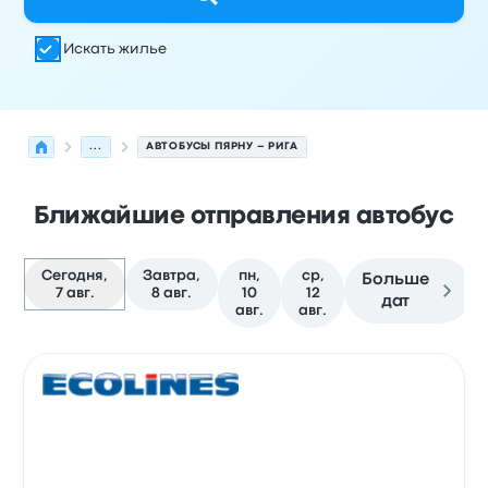
Искать жилье
...
АВТОБУСЫ ПЯРНУ – РИГА
Ближайшие отправления автобус
Сегодня,
Завтра,
пн,
ср,
Больше
7 авг.
8 авг.
10
12
дат
авг.
авг.
Следующие отправления из Пярну в Рига на 7 август
Оператор
Тип транспортного средства
Время отправ
Авто