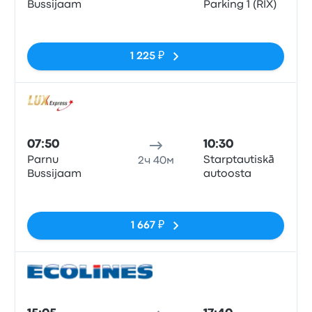
Bussijaam
Parking 1 (RIX)
Нет тегов
1 225 ₽
Авто
07:50
10:30
Parnu
Starptautiskā
2ч 40м
Bussijaam
autoosta
Нет тегов
1 667 ₽
Авто