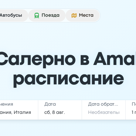
Автобусы
Поезда
Места
Салерно в Amal
расписание
чения
Дата
Дата обратной поездки
П