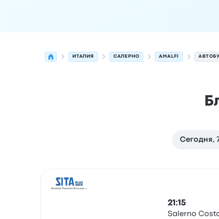
ИТАЛИЯ
САЛЕРНО
AMALFI
АВТОБУ
Б
Сегодня, 7
Следующие отправления из Салерно в Amalfi 
Оператор
Тип транспортного средства
Время
21:15
Salerno Costa