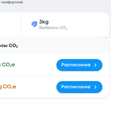
т комфортной.
3kg
Выбросы CO₂
Действия
осы CO₂
g CO₂e
Расписание
g CO₂e
Расписание