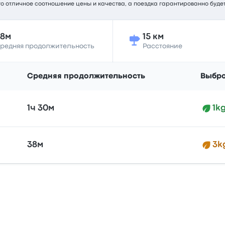
это отличное соотношение цены и качества, а поездка гарантированно буде
38м
15 км
редняя продолжительность
Расстояние
Средняя продолжительность
Выбр
1ч 30м
1k
38м
3k