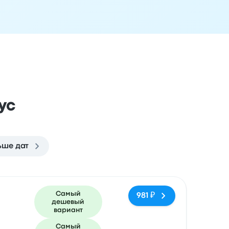
ус
ьше дат
ездки
Время прибытия
Место прибытия
Рекомендуемое
Самый
981 ₽
дешевый
вариант
Самый