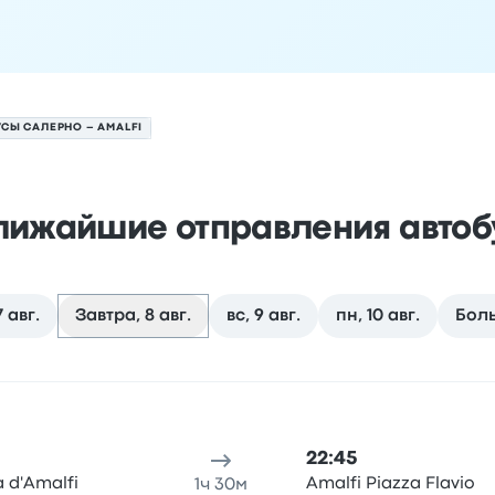
СЫ САЛЕРНО – AMALFI
лижайшие отправления автоб
 авг.
Завтра, 8 авг.
вс, 9 авг.
пн, 10 авг.
Бол
на 8 августа
 отправления
Место отправления
Продолжительность по
22:45
 d'Amalfi
Amalfi Piazza Flavio
1ч 30м