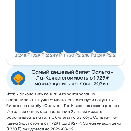
2 248 ₽
1 729 ₽
2 249 ₽
1 730 ₽
2 248 ₽
2 249 ₽
2 265 ₽
1 7
Самый дешевый билет Сальта–
Ла-Кьяка стоимостью 1 729 ₽
можно купить на 7 авг. 2026 г.
Чтобы сэкономить деньги и гарантированно
забронировать лучшее место, рекомендуем покупать
билеты на автобус Сальта – Ла-Кьяка как можно раньше.
Исходя из данных за последние 2 дн., вы можете
рассчитывать на то, что билеты на автобус Сальта–Ла-
Кьяка будут стоить от 1 729 ₽ до 3 927 ₽. Самая низкая цена
(1 730 ₽) ожидается на 2026-08-09.