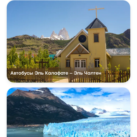
Автобусы Эль Калафате – Эль Чалтен