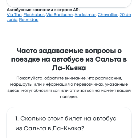
нравится Wi-Fi. Билеты на эту поездку у La Veloz del
Norte стоят от 1 405 ₽
Автобусные компании в стране AR:
Via Tac
,
Flechabus
,
Via Bariloche
,
Andesmar
,
Chevallier
,
20 de
Средняя оценка Pool de Los Andes за эту поездку: 5
Junio
,
Reunidas
(получено отзывов: 1). Билеты на поездку по этому
маршруту у Pool de Los Andes стоят от 2 044 ₽,
средняя продолжительность поездки — 7 ч 30
мин..
Часто задаваемые вопросы о
поездке на автобусе из Сальта в
Ла-Кьяка
Пожалуйста, обратите внимание, что расписания,
маршруты или информация о перевозчиках, указанные
здесь, могут обновляться или отличаться на момент вашей
поездки.
Сколько стоит билет на автобус
из Сальта в Ла-Кьяка?