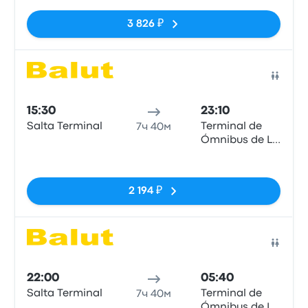
3 826 ₽
Авто
15:30
23:10
Salta Terminal
Terminal de
7ч 40м
Ómnibus de La
Quiaca
Нет тегов
2 194 ₽
Авто
22:00
05:40
Salta Terminal
Terminal de
7ч 40м
Ómnibus de La