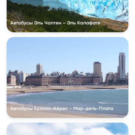
Автобусы Эль Чалтен – Эль Калафате
Автобусы Буэнос-Айрес – Мар-дель-Плата