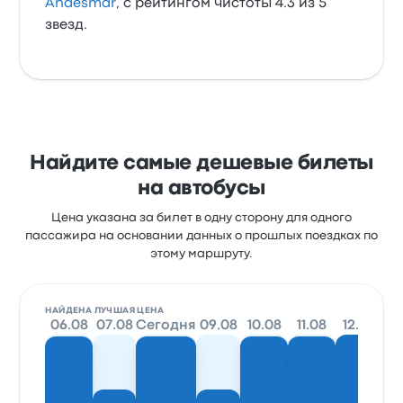
Andesmar
, с рейтингом чистоты 4.3 из 5
звезд.
Найдите самые дешевые билеты
на автобусы
Цена указана за билет в одну сторону для одного
пассажира на основании данных о прошлых поездках по
этому маршруту.
НАЙДЕНА ЛУЧШАЯ ЦЕНА
06.08
07.08
Сегодня
09.08
10.08
11.08
12.08
13