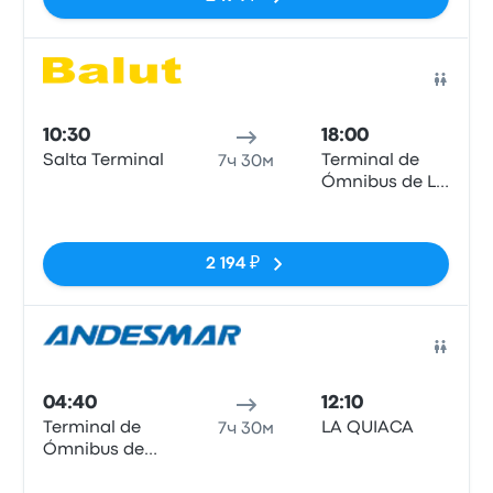
Авто
10:30
18:00
Salta Terminal
Terminal de
7ч 30м
Ómnibus de La
Quiaca
Нет тегов
2 194 ₽
Авто
04:40
12:10
Terminal de
LA QUIACA
7ч 30м
Ómnibus de
Salta
Нет тегов