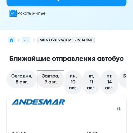
Искать жилье
...
АВТОБУСЫ САЛЬТА – ЛА-КЬЯКА
Ближайшие отправления автобус
Сегодня,
Завтра,
пн,
вт,
пт,
Бол
8 авг.
9 авг.
10
11
14
д
авг.
авг.
авг.
Следующие отправления из Сальта в Ла-Кьяка на 9 а
Оператор
Тип транспортного средства
Время отправ
Авто