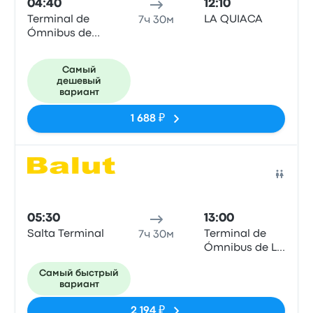
04:40
12:10
Terminal de
LA QUIACA
7ч 30м
Ómnibus de
Salta
Самый
дешевый
вариант
1 688 ₽
Авто
05:30
13:00
Salta Terminal
Terminal de
7ч 30м
Ómnibus de La
Quiaca
Самый быстрый
вариант
2 194 ₽