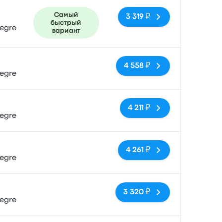
Самый
3 319 ₽
быстрый
legre
вариант
Нет тегов
4 558 ₽
legre
Нет тегов
4 211 ₽
legre
Нет тегов
4 261 ₽
legre
Нет тегов
3 320 ₽
legre