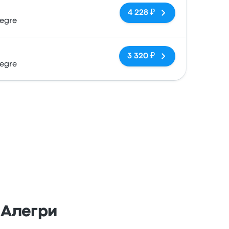
Нет тегов
4 228 ₽
legre
Нет тегов
3 320 ₽
legre
-Алегри