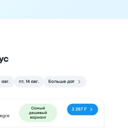
ус
3 авг.
пт, 14 авг.
Больше дат
ездки
Время прибытия
Место прибытия
Рекомендуемое
Самый
3 287 ₽
дешевый
legre
вариант