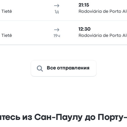
21:15
 Tietê
Rodoviária de Porto A
1д
12:30
 Tietê
Rodoviária de Porto A
19ч
Все отправления
тесь из Сан-Паулу до Порту