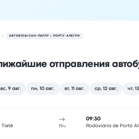
АВТОБУСЫ САН-ПАУЛУ – ПОРТУ-АЛЕГРИ
лижайшие отправления автоб
вс, 9 авг.
пн, 10 авг.
вт, 11 авг.
ср, 12 авг.
чт, 1
у-Алегри на 8 августа
 отправления
Место отправления
Продолжительность по
09:30
 Tietê
Rodoviária de Porto A
19ч