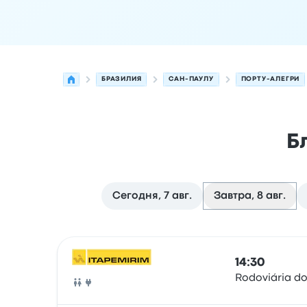
БРАЗИЛИЯ
САН-ПАУЛУ
ПОРТУ-АЛЕГРИ
Б
Сегодня, 7 авг.
Завтра, 8 авг.
Следующие отправления из Сан-Паулу в Порт
Оператор
Тип транспортного средства
Время
14:30
Rodoviária do
Автобус