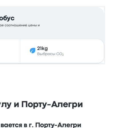
обус
чное соотношение цены и
21kg
Выбросы CO₂
улу и Порту-Алегри
ается в г. Порту-Алегри