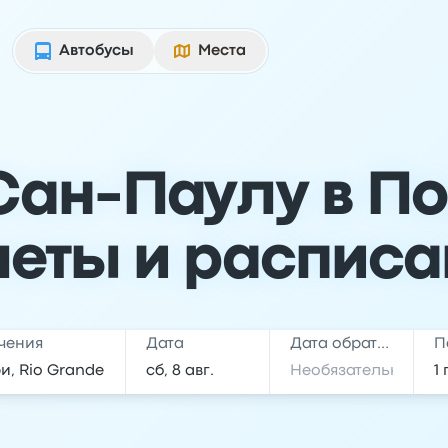
Автобусы
Места
Сан-Паулу в П
леты и расписа
чения
Дата
Дата обратной поездки
П