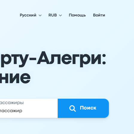
Русский
RUB
Помощь
Войти
орту-Алегри:
ние
ассажиры
Поиск