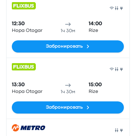
Авто
12:30
14:00
Hopa Otogar
Rize
1ч 30м
Забронировать
Авто
13:30
15:00
Hopa Otogar
Rize
1ч 30м
Забронировать
Авто