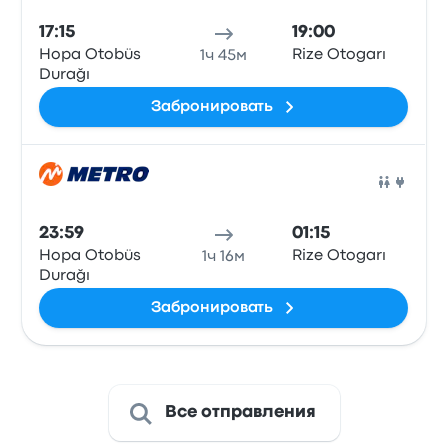
17:15
19:00
Hopa Otobüs
Rize Otogarı
1ч 45м
Durağı
Забронировать
Авто
23:59
01:15
Hopa Otobüs
Rize Otogarı
1ч 16м
Durağı
Забронировать
Все отправления