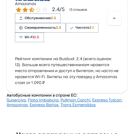
Amazonas
Количество звезд: 2.4 из 5
2.4/5
13 отзывов
Обслуживание
3.5
Своевременность
3.2
Чистота
3.1
Wi-Fi
0.0
Рейтинг компании на Busbud: 2.4 (всего оценок:
13). Больше всего путешественникам нравится
место отправления и доступ к билетам, но часто не
нравится Wi-Fi. Билеты на эту поездку у Amazonas
стоят от 1 090 ₽
Автобусные компании в стране EC:
Superciva
,
Flota Imbabura
,
Pullman Carchi
,
Expreso Tulcan
,
Amazonas
,
Expreso Baños
,
Trans Esmeraldas