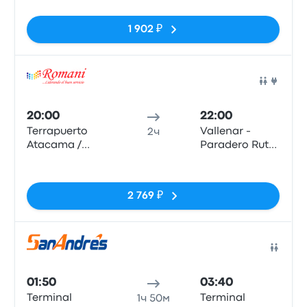
1 902 ₽
Авто
20:00
22:00
Terrapuerto
Vallenar -
2ч
Atacama /
Paradero Ruta
Terminal
5 Norte, Copec
Нет тегов
Chañarcillo
2 769 ₽
Авто
01:50
03:40
Terminal
Terminal
1ч 50м