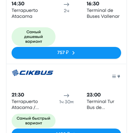
14:30
16:30
Terrapuerto
Terminal de
2ч
Atacama
Buses Vallenar
Самый
дешевый
вариант
757 ₽
Авто
21:30
23:00
Terrapuerto
Terminal Tur
1ч 30м
Atacama /
Bus de
Terminal
Vallenar
Самый быстрый
Chañarcillo
вариант