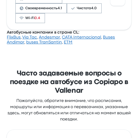
стоят от 787 ₽
Своевременность
4.1
Чистота
4.0
Wi-Fi
0.4
Автобусные компании в стране CL:
FlixBus
,
Via Tac
,
Andesmar
,
CATA Internacional
,
Buses
Рейтинг компании на Busbud: 3.7 (всего оценок:
Andimar
,
buses TranSantin
,
ETM
66). Больше всего путешественникам нравится
качество обслуживания и место отправления, но
часто не нравится Wi-Fi. Билеты на эту поездку у
Buses Romani стоят от 2 973 ₽
Часто задаваемые вопросы о
поездке на автобусе из Copiapo в
Vallenar
Пожалуйста, обратите внимание, что расписания,
маршруты или информация о перевозчиках, указанные
здесь, могут обновляться или отличаться на момент вашей
поездки.