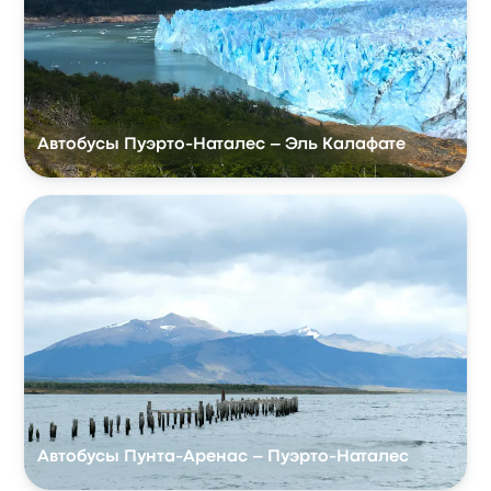
Автобусы Пуэрто-Наталес – Эль Калафате
Автобусы Пунта-Аренас – Пуэрто-Наталес