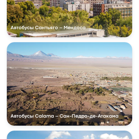
Автобусы Сантьяго – Мендоса
Автобусы Calama – Сан-Педро-де-Атакама