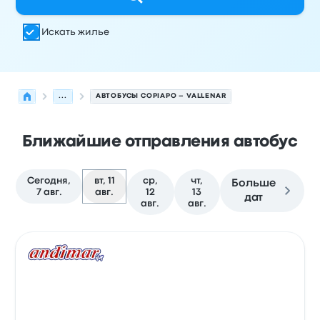
Искать жилье
...
АВТОБУСЫ COPIAPO – VALLENAR
Ближайшие отправления автобус
Сегодня,
вт, 11
ср,
чт,
Больше
7 авг.
авг.
12
13
дат
авг.
авг.
Следующие отправления из Copiapo в Vallenar на 11 а
Оператор
Тип транспортного средства
Время отправ
Авто