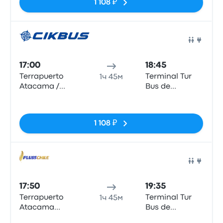
1 108 ₽
Авто
17:00
18:45
Terrapuerto
Terminal Tur
1ч 45м
Atacama /
Bus de
Terminal
Vallenar
Нет тегов
Chañarcillo
1 108 ₽
Авто
17:50
19:35
Terrapuerto
Terminal Tur
1ч 45м
Atacama
Bus de
(CPO)
Vallenar
Нет тегов