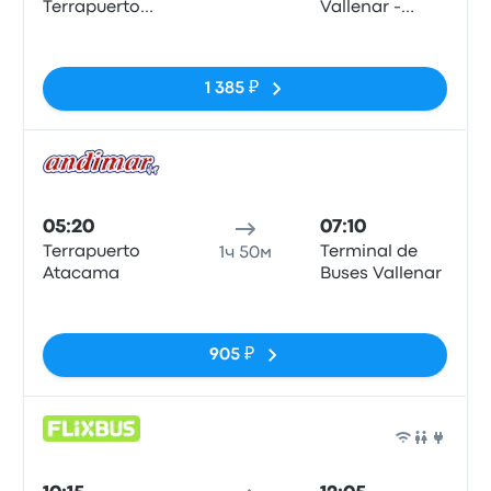
Terrapuerto
Vallenar -
Atacama
Arturo Prat 137
Нет тегов
1 385 ₽
Авто
05:20
07:10
Terrapuerto
Terminal de
1ч 50м
Atacama
Buses Vallenar
Нет тегов
905 ₽
Авто