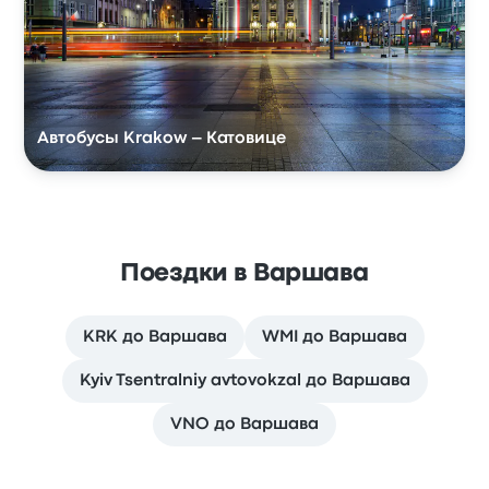
Автобусы Krakow – Катовице
Поездки в Варшава
KRK до Варшава
WMI до Варшава
Kyiv Tsentralniy avtovokzal до Варшава
VNO до Варшава