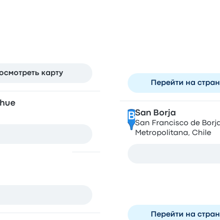
rno Province
Останав
Terminal Sur
A
Santiago - Av Libertad
Estación Central, Regi
осмотреть карту
Перейти на стра
ehue
San Borja
B
San Francisco de Borja
Metropolitana, Chile
Terminal Los Héroe
C
Tucapel Jiménez 21, 8
Перейти на стра