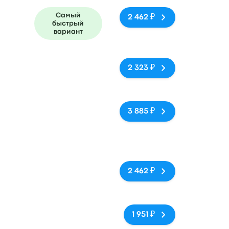
Самый
2 462 ₽
быстрый
вариант
Нет тегов
2 323 ₽
Нет тегов
3 885 ₽
Vespucio
Нет тегов
2 462 ₽
Нет тегов
1 951 ₽