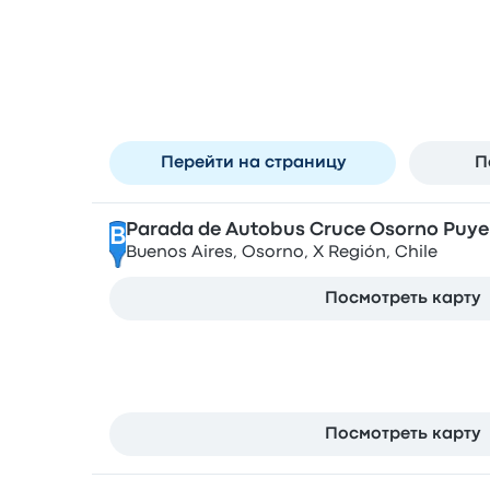
Останавливается в г. Oso
Terminal de Buses de Osorno
A
Calle Errazuriz, 1400 , Osorno 5290000
Перейти на страницу
П
Parada de Autobus Cruce Osorno Puy
B
Buenos Aires, Osorno, X Región, Chile
Посмотреть карту
Parada de Autobus Osorno
C
Antonio Varas 535, Osorno, X Región, Chile
Посмотреть карту