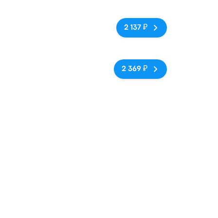
Нет тегов
2 137 ₽
politana,Chile
Нет тегов
2 369 ₽
антьяго