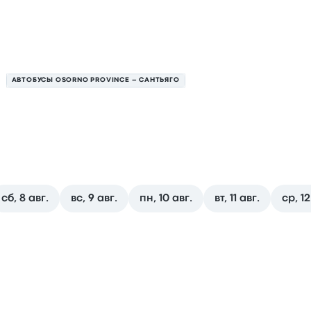
АВТОБУСЫ OSORNO PROVINCE – САНТЬЯГО
лижайшие отправления автоб
сб, 8 авг.
вс, 9 авг.
пн, 10 авг.
вт, 11 авг.
ср, 12
Сантьяго на 7 августа
 отправления
Место отправления
Продолжительность по
09:00
Buses de Osorno
Terminal Sur
11ч 30м