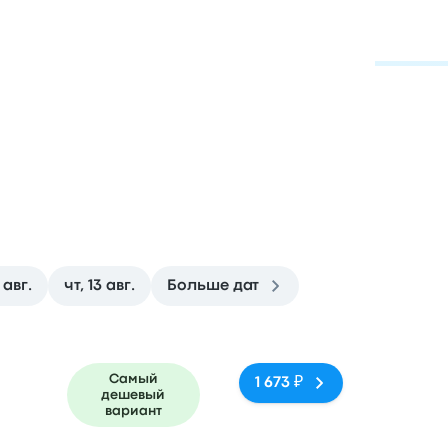
ус
 авг.
чт, 13 авг.
Больше дат
ездки
Время прибытия
Место прибытия
Рекомендуемое
Самый
1 673 ₽
дешевый
вариант