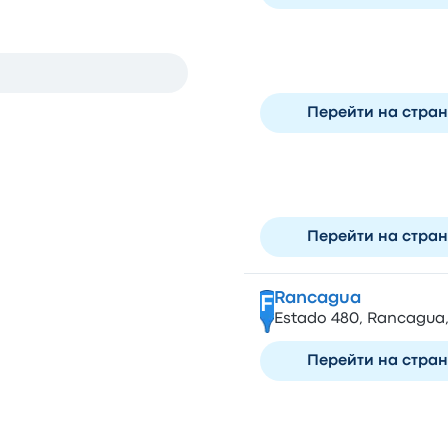
Terminal ETM
D
Pdte. Riesco 6391-6399
Перейти на стра
Pajaritos
E
Av. Gral. Oscar Bonilla
Перейти на стра
Rancagua
F
Estado 480, Rancagua, 
Перейти на стра