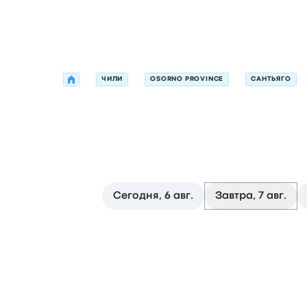
ЧИЛИ
OSORNO PROVINCE
САНТЬЯГО
Б
Сегодня, 6 авг.
Завтра, 7 авг.
Следующие отправления из Osorno Province в 
Оператор
Тип транспортного средства
Время
21:30
Terminal de 
Автобус