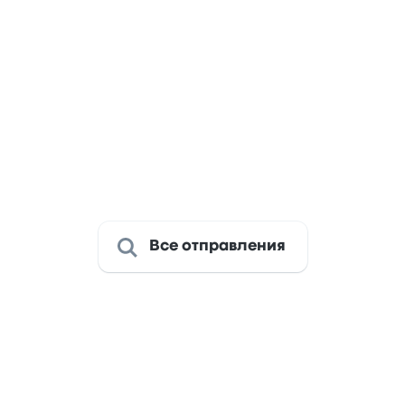
07:45
Buses de Osorno
Santiago,RegionMetro
11ч
07:18
rno.
Terminal Sur
11ч 48м
Все отправления
тесь из Osorno Province до С