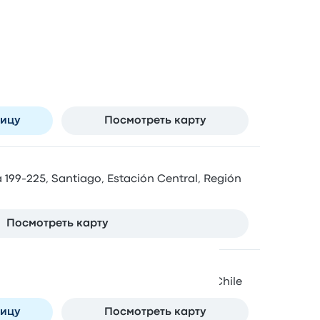
ливается в г. Сантьяго
or Bernardo O'Higgins 3850, Santiago,
ón Metropolitana, Chile
ницу
Посмотреть карту
 199-225, Santiago, Estación Central, Región
Посмотреть карту
s
340528 Santiago, Región Metropolitana, Chile
ницу
Посмотреть карту