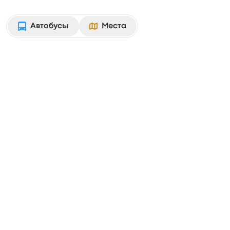
Автобусы
Места
Osorno Province
Билеты и распи
чения
Дата
Дата обратной поездки
П