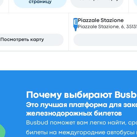
страницу
Piazzale Stazione
E
Piazzale Stazione, 6, 3513
Посмотреть карту
Почему выбирают Busb
Это лучшая платформа для зак
железнодорожных билетов
Busbud поможет вам легко найти, ср
билеты на междугородние автобусы 