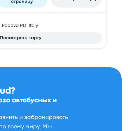
страницу
1 Padova PD, Italy
Посмотреть карту
ud?
аза автобусных и
авнить и забронировать
по всему миру. Мы