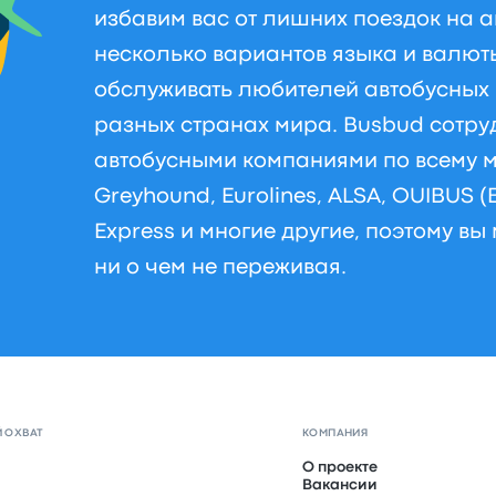
избавим вас от лишних поездок на 
несколько вариантов языка и валют
обслуживать любителей автобусных 
разных странах мира. Busbud сотр
автобусными компаниями по всему м
Greyhound, Eurolines, ALSA, OUIBUS (
Express и многие другие, поэтому вы
ни о чем не переживая.
 ОХВАТ
КОМПАНИЯ
О проекте
Вакансии