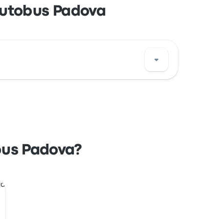
autobus Padova
треть адрес на карте Падуя.
bus Padova?