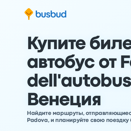
ти к основной информации
ти к нижнему колонтитулу
ерейти к форме поиска
Купите бил
автобус от 
dell'autobu
Венеция
Найдите маршруты, отправляющиеся 
Padova, и планируйте свою поездку 