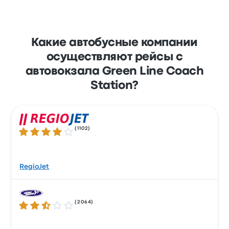
Какие автобусные компании
осуществляют рейсы с
автовокзала Green Line Coach
Station?
(
1102
)
Количество звезд: 4.1 из 5
RegioJet
(
2064
)
Количество звезд: 2.7 из 5