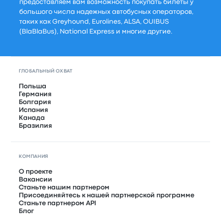
предоставляем вам возможность покупать билеты у
большого числа надежных автобусных операторов,
таких как Greyhound, Eurolines, ALSA, OUIBUS
(BlaBlaBus), National Express и многие другие.
ГЛОБАЛЬНЫЙ ОХВАТ
Польша
Германия
Болгария
Испания
Канада
Бразилия
КОМПАНИЯ
О проекте
Вакансии
Станьте нашим партнером
Присоединяйтесь к нашей партнерской программе
Станьте партнером API
Блог