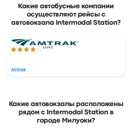
Какие автобусные компании
осуществляют рейсы с
автовокзала Intermodal Station?
(
6397
)
Количество звезд: 4.1 из 5
Amtrak
Какие автовокзалы расположены
рядом с Intermodal Station в
городе Милуоки?