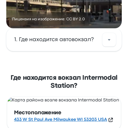
Лицензия на изображение: CC BY 2.0
Где находится автовокзал?
Intermodal Station находится по адресу:
433 W St Paul Ave Milwaukee WI 53203 USA.
Посмотреть адрес на карте Милуоки.
Где находится вокзал Intermodal
Station?
Местоположение
433 W St Paul Ave Milwaukee WI 53203 USA