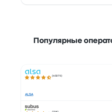
Легко забронируйте билеты онлайн через 
Visa, Amex и др. или с помощью таких серв
Популярные операто
(
63275
)
Количество звезд: 4.3 из 5
ALSA
(
154
)