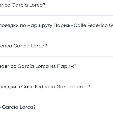
erico García Lorca?
орые довезут вас прямо в пункт назначения. Кроме того, 
оездки по маршруту Париж–Calle Federico Ga
 попасть в Calle Federico García Lorca (или уехать отт
erico García Lorca?
и сиденьями, благодаря чему им отдают предпочтение
поехать во множество мест, например Calle Federico Gar
ederico García Lorca из Париж?
ашим инструментом поиска, чтобы найти лучшие цены и
alle Federico García Lorca–Париж составляет около 11 3
здки в Calle Federico García Lorca?
 внимание, что цены могут варьироваться в зависимости
уществляют ALSA, Grupo Samar и Rede Expressos. Они пр
o García Lorca?
2, а последние автобус — в 23:59.