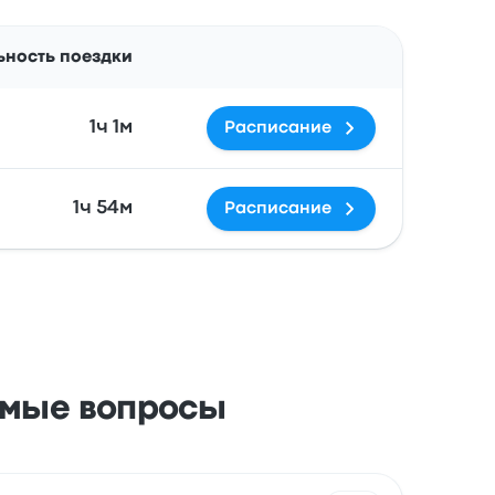
Действия
ность поездки
1ч 1м
Расписание
1ч 54м
Расписание
аемые вопросы