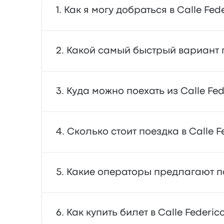
Как я могу добраться в Calle Fed
автобус и поезд — 2 вида транспорта, кот
Какой самый быстрый вариант п
воспользоваться сервисом райдшеринга.
автобус — самый быстрый и удобный способ
Куда можно поехать из Calle Fed
цене, надежны и оборудованы комфортным
Из Calle Federico García Lorca вы можете 
Сколько стоит поездка в Calle F
Autobuses de Almansa. Воспользуйтесь н
В среднем стоимость билета по маршруту C
Какие операторы предлагают пое
поездка занимает около 21ч 16м. Обратите
сезона.
Поездки в Calle Federico García Lorca ос
Как купить билет в Calle Federic
самые ранние автобус отправляются в 00:0