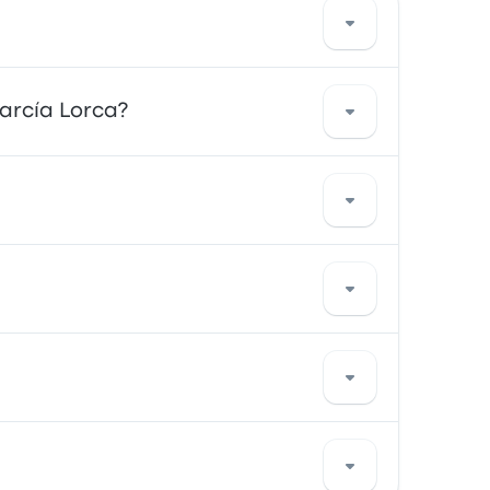
вы можете взять такси или
rcía Lorca?
уда). автобусы чаще всего доступны по
 многие путешественники.
cía Lorca, ALMANSA или Parada de
 расписания.
26 ₽. Маршрут обслуживает ALSA, а
 от вида транспорта, времени суток и
едлагают 930 ежедневных поездок, при этом