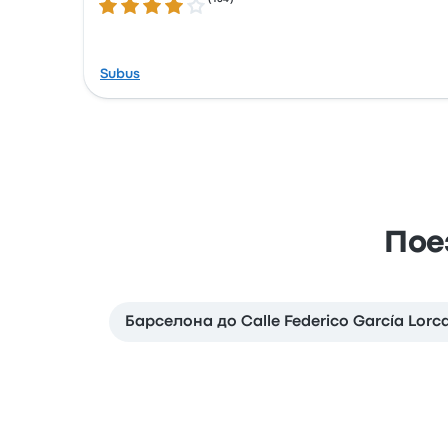
Количество звезд: 3.9 из 5
Subus
Поез
Барселона до Calle Federico García Lorc