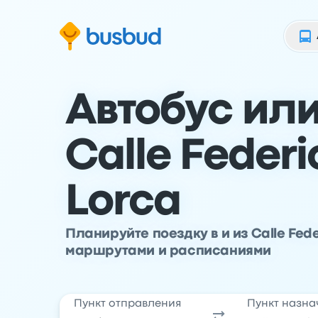
ти к основной информации
ти к нижнему колонтитулу
ерейти к форме поиска
Автобус или
Calle Federi
Lorca
Планируйте поездку в и из Calle Fed
маршрутами и расписаниями
Пункт отправления
Пункт назна