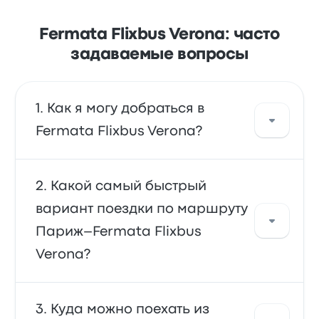
Fermata Flixbus Verona: часто
задаваемые вопросы
Как я могу добраться в
Fermata Flixbus Verona?
автобус — основной вид транспорта,
Какой самый быстрый
который довезет вас прямо в пункт
вариант поездки по маршруту
назначения. Кроме того, вы можете взять
Париж–Fermata Flixbus
такси или воспользоваться сервисом
райдшеринга.
Verona?
автобус — самый быстрый и удобный
Куда можно поехать из