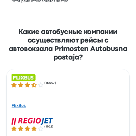
*этот рейс отправляется завтра
Какие автобусные компании
осуществляют рейсы с
автовокзала Primosten Autobusna
postaja?
(
15007
)
Количество звезд: 3.5 из 5
FlixBus
(
1102
)
Количество звезд: 4.1 из 5