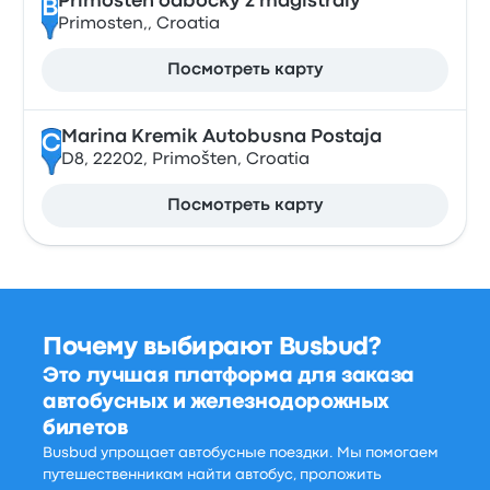
Primosten odbocky z magistrály
B
Primosten,, Croatia
Посмотреть карту
Marina Kremik Autobusna Postaja
C
D8, 22202, Primošten, Croatia
Посмотреть карту
Почему выбирают Busbud?
Это лучшая платформа для заказа
автобусных и железнодорожных
билетов
Busbud упрощает автобусные поездки. Мы помогаем
путешественникам найти автобус, проложить