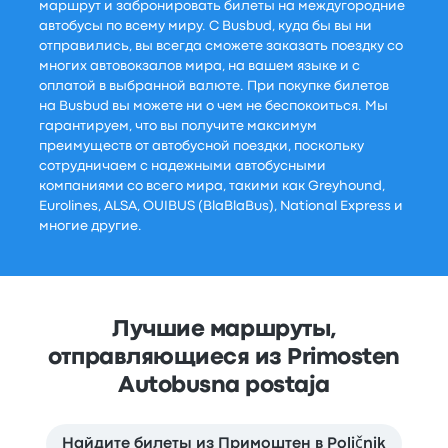
маршрут и забронировать билеты на междугородние
автобусы по всему миру. С Busbud, куда бы вы ни
отправились, вы всегда сможете заказать поездку со
многих автовокзалов мира, на вашем языке и с
оплатой в выбранной валюте. При покупке билетов
на Busbud вы можете ни о чем не беспокоиться. Мы
гарантируем, что вы получите максимум
преимуществ от автобусной поездки, поскольку
сотрудничаем с надежными автобусными
компаниями со всего мира, такими как Greyhound,
Eurolines, ALSA, OUIBUS (BlaBlaBus), National Express и
многие другие.
Лучшие маршруты,
отправляющиеся из Primosten
Autobusna postaja
Найдите билеты из Примоштен в Poličnik