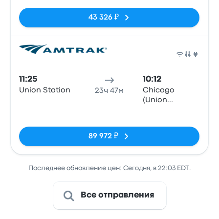
43 326 ₽
Поез
11:25
10:12
Union Station
Chicago
23ч 47м
(Union
Station), IL
Нет тегов
89 972 ₽
Последнее обновление цен: Сегодня, в 22:03 EDT.
Все отправления