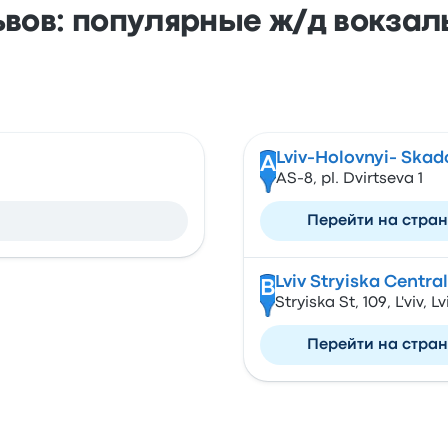
вов: популярные ж/д вокзал
Lviv-Holovnyi- Skad
A
AS-8, pl. Dvirtseva 1
Перейти на стра
Lviv Stryiska Centra
B
Stryiska St, 109, L'viv, 
Перейти на стра