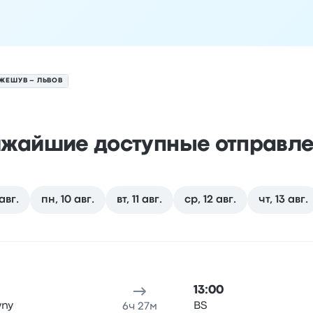
ЖЕШУВ – ЛЬВОВ
жайшие доступные отправл
авг.
пн, 10 авг.
вт, 11 авг.
ср, 12 авг.
чт, 13 авг.
8 августа
 отправления
Место отправления
Продолжительность по
13:00
wny
BS
6ч 27м