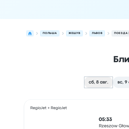
ПОЛЬША
ЖЕШУВ
ЛЬВОВ
ПОЕЗДА 
Бли
сб, 8 авг.
вс, 9 
Следующие отправления из Жешув в Львов на 
Оператор
Тип транспортного средства
Время
RegioJet + RegioJet
05:33
Rzeszow Gło