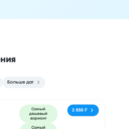
ения
Больше дат
ездки
Время прибытия
Место прибытия
Рекомендуемое
Самый
2 888 ₽
дешевый
вариант
Самый