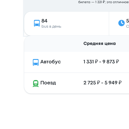
билета — 1 331 ₽; это отличн
84
bus в день
С
Средняя цена
Автобус
1 331 ₽ - 9 873 ₽
Поезд
2 725 ₽ - 5 949 ₽