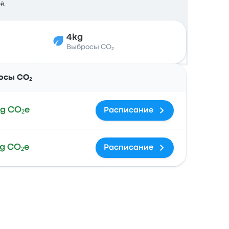
й.
4kg
Выбросы CO₂
Действия
осы CO₂
g CO₂e
Расписание
g CO₂e
Расписание