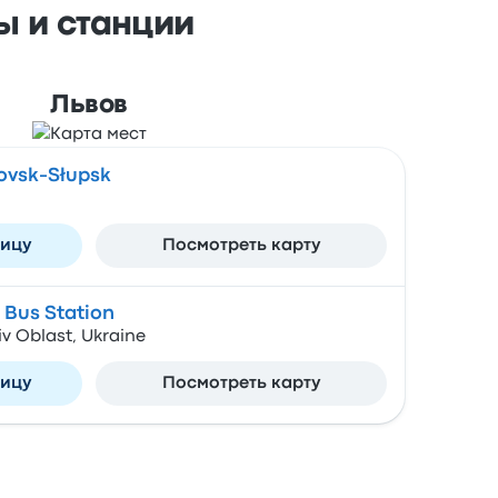
ы и станции
Львов
ovsk-Słupsk
ницу
Посмотреть карту
l Bus Station
Lviv Oblast, Ukraine
ницу
Посмотреть карту