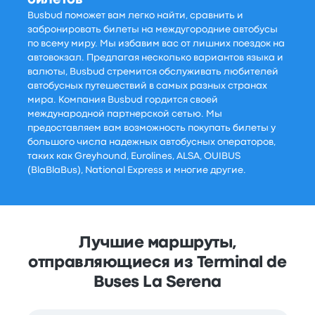
Busbud поможет вам легко найти, сравнить и
забронировать билеты на междугородние автобусы
по всему миру. Мы избавим вас от лишних поездок на
автовокзал. Предлагая несколько вариантов языка и
валюты, Busbud стремится обслуживать любителей
автобусных путешествий в самых разных странах
мира. Компания Busbud гордится своей
международной партнерской сетью. Мы
предоставляем вам возможность покупать билеты у
большого числа надежных автобусных операторов,
таких как Greyhound, Eurolines, ALSA, OUIBUS
(BlaBlaBus), National Express и многие другие.
Лучшие маршруты,
отправляющиеся из Terminal de
Buses La Serena