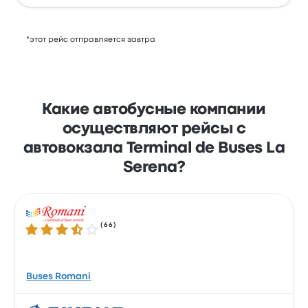
*этот рейс отправляется завтра
Какие автобусные компании
осуществляют рейсы с
автовокзала Terminal de Buses La
Serena?
(
66
)
Количество звезд: 3.7 из 5
Buses Romani