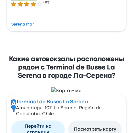
(
12
)
Количество звезд: 4.0 из 5
Serena Mar
Какие автовокзалы расположены
рядом с Terminal de Buses La
Serena в городе Ла-Серена?
Terminal de Buses La Serena
A
Amunátegui 107, La Serena, Región de
Coquimbo, Chile
Перейти на
Посмотреть карту
страницу