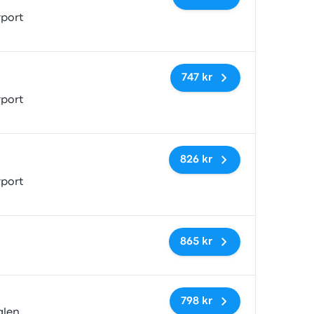
port
Inga taggar
747 kr
port
Inga taggar
826 kr
port
Inga taggar
865 kr
Inga taggar
798 kr
alen