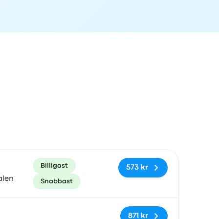
rad
Pris och bokningslänk
Billigast
573 kr
alen
Snabbast
Inga taggar
871 kr