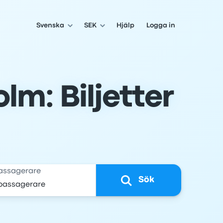
Svenska
SEK
Hjälp
Logga in
lm: Biljetter
assagerare
Sök