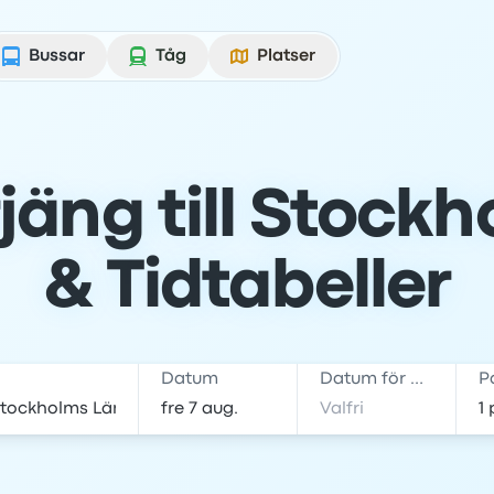
Bussar
Tåg
Platser
jäng till Stockho
& Tidtabeller
Datum
Datum för hemresa
P