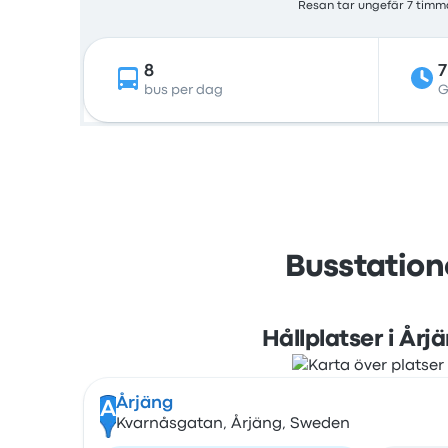
Resan tar ungefär 7 timma
8
7
bus per dag
G
Busstation
Hållplatser i Årj
Årjäng
A
Kvarnåsgatan, Årjäng, Sweden