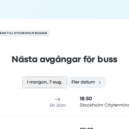
ÄNG TILL STOCKHOLM BUSSAR
Nästa avgångar för buss
I morgon, 7 aug.
Fler datum
7 augusti
esans varaktighet
ankomsttid
Ankomstplats
Rekommende
18:50
Stockholm Citytermin
5h 30m