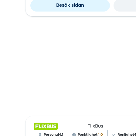
Besök sidan
FlixBus
Personal
4.1
Punktlighet
4.0
Renlighet
4