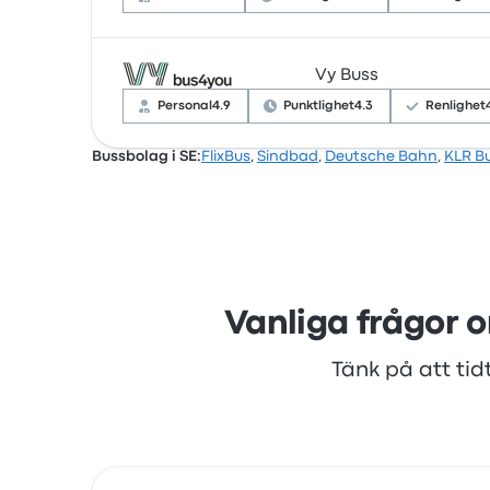
Vy Buss
Baserat på 15002 recensioner har företaget
klagade ofta på wifit. FlixBuss biljettpriser 
Personal
4.9
Punktlighet
4.3
Renlighet
Bussbolag i SE:
FlixBus
,
Sindbad
,
Deutsche Bahn
,
KLR B
Baserat på 65 recensioner har företaget 4.
eluttagen. Vy Busss biljettpriser på den här 
Vanliga frågor o
Tänk på att tid