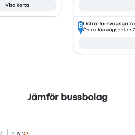
Visa karta
Östra Järnvägsgata
B
Östra Järnvägsgatan 7
Jämför bussbolag
.1
Wifi
2.7