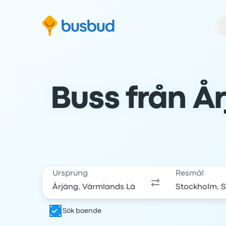
oppa till sökformuläret
Hoppa till sidfoten
Hoppa till innehåll
Buss från År
Ursprung
Resmål
Sök boende