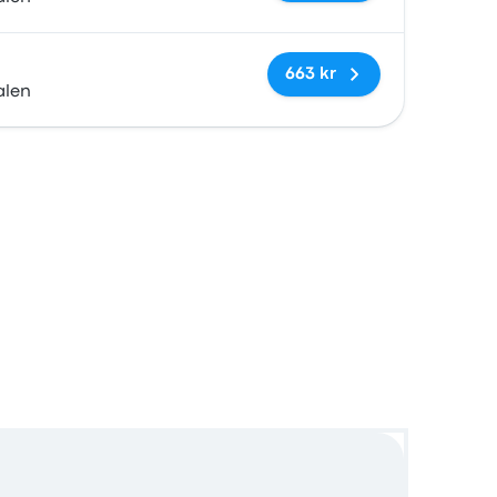
Inga taggar
663 kr
alen