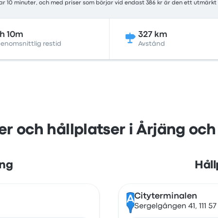
r 10 minuter, och med priser som börjar vid endast 386 kr är den ett utmärkt
h 10m
327 km
enomsnittlig restid
Avstånd
er och hållplatser i Årjäng oc
äng
Håll
Cityterminalen
A
Sergelgången 41, 111 