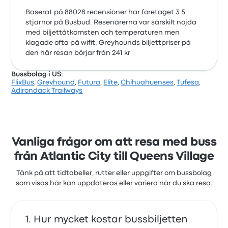
Baserat på 88028 recensioner har företaget 3.5
stjärnor på Busbud. Resenärerna var särskilt nöjda
med biljettåtkomsten och temperaturen men
klagade ofta på wifit. Greyhounds biljettpriser på
den här resan börjar från 241 kr
Bussbolag i US:
FlixBus
,
Greyhound
,
Futura
,
Elite
,
Chihuahuenses
,
Tufesa
,
Adirondack Trailways
Vanliga frågor om att resa med buss
från Atlantic City till Queens Village
Tänk på att tidtabeller, rutter eller uppgifter om bussbolag
som visas här kan uppdateras eller variera när du ska resa.
Hur mycket kostar bussbiljetten