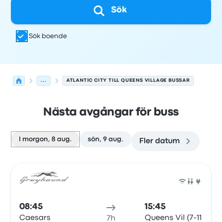
Sök
Sök boende
...
ATLANTIC CITY TILL QUEENS VILLAGE BUSSAR
Nästa avgångar för buss
I morgon, 8 aug.
sön, 9 aug.
Fler datum
Nästa avgångar från Atlantic City till Queens Village de
Drivs av
Fordonstyp
Avgångstid
Avgångsplats
resans va
Buss
08:45
15:45
Caesars
Queens Vil (7-11
7h