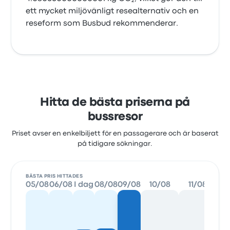
ett mycket miljövänligt resealternativ och en
reseform som Busbud rekommenderar.
Hitta de bästa priserna på
bussresor
Priset avser en enkelbiljett för en passagerare och är baserat
på tidigare sökningar.
BÄSTA PRIS HITTADES
05/08
06/08
I dag
08/08
09/08
10/08
11/08
1