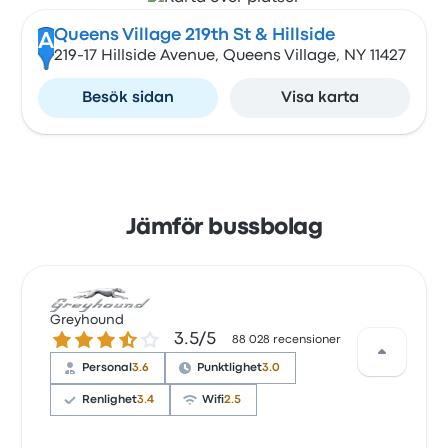
Queens Village 219th St & Hillside
A
219-17 Hillside Avenue, Queens Village, NY 11427
Besök sidan
Visa karta
Jämför bussbolag
Greyhound
3.5 ur 5 stjärnor
3.5/5
88 028 recensioner
Personal
3.6
Punktlighet
3.0
Renlighet
3.4
Wifi
2.5