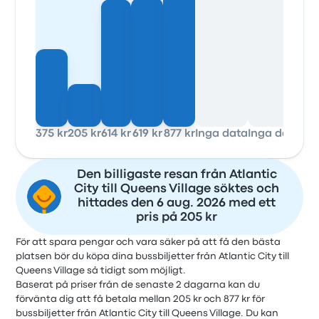
375 kr
205 kr
614 kr
619 kr
877 kr
Inga data
Inga data
Ing
Den billigaste resan från Atlantic
City till Queens Village söktes och
hittades den 6 aug. 2026 med ett
pris på 205 kr
För att spara pengar och vara säker på att få den bästa
platsen bör du köpa dina bussbiljetter från Atlantic City till
Queens Village så tidigt som möjligt.
Baserat på priser från de senaste 2 dagarna kan du
förvänta dig att få betala mellan 205 kr och 877 kr för
bussbiljetter från Atlantic City till Queens Village. Du kan