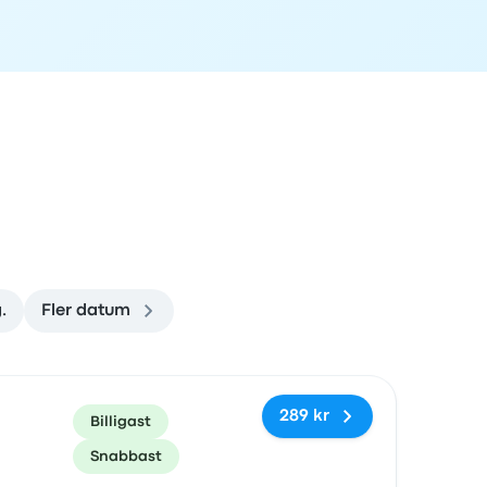
.
Fler datum
rad
Pris och bokningslänk
289 kr
Billigast
Snabbast