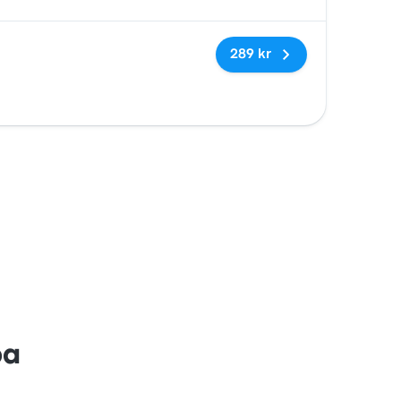
Inga taggar
289 kr
ba