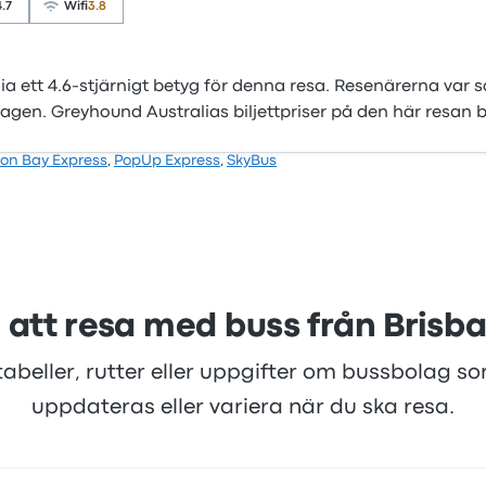
4.7
Wifi
3.8
lia ett 4.6-stjärnigt betyg för denna resa. Resenärerna var 
agen. Greyhound Australias biljettpriser på den här resan b
ron Bay Express
,
PopUp Express
,
SkyBus
 att resa med buss från Brisb
tabeller, rutter eller uppgifter om bussbolag s
uppdateras eller variera när du ska resa.