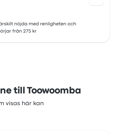
särskilt nöjda med renligheten och
örjar från 275 kr
ane till Toowoomba
om visas här kan