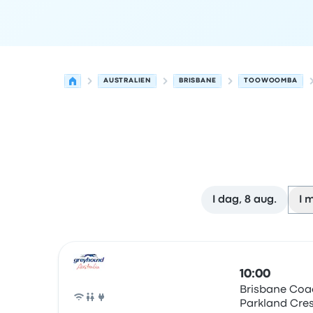
AUSTRALIEN
BRISBANE
TOOWOOMBA
I dag, 8 aug.
I 
Nästa avgångar från Brisbane till Toowoomba d
Drivs av
Fordonstyp
Avgångstid
Avgångsplats
r
10:00
Brisbane Coa
Parkland Cre
Buss