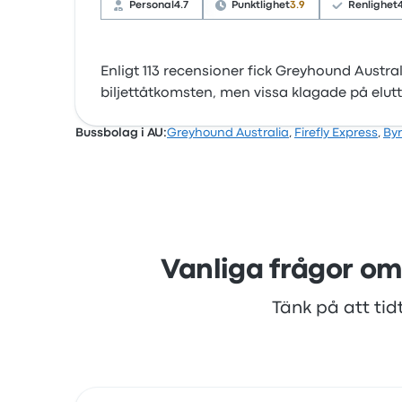
Personal
4.7
Punktlighet
3.9
Renlighet
Enligt 113 recensioner fick Greyhound Austra
biljettåtkomsten, men vissa klagade på elutt
Bussbolag i AU:
Greyhound Australia
,
Firefly Express
,
By
Vanliga frågor om
Tänk på att tid