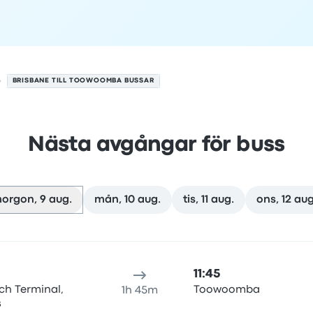
BRISBANE TILL TOOWOOMBA BUSSAR
Nästa avgångar för buss
morgon, 9 aug.
mån, 10 aug.
tis, 11 aug.
ons, 12 aug
en 9 augusti
esans varaktighet
ankomsttid
Ankomstplats
Rekommende
11:45
ch Terminal,
Toowoomba
1h 45m
s