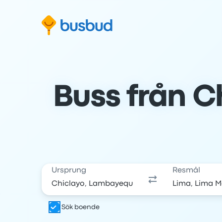
oppa till sökformuläret
Hoppa till sidfoten
Hoppa till innehåll
Buss från Ch
Ursprung
Resmål
Sök boende