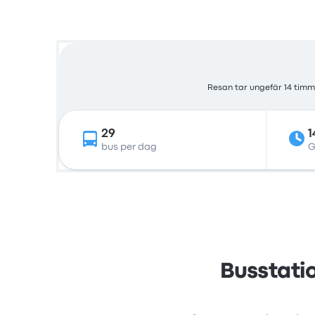
Resan tar ungefär 14 timm
29
1
bus per dag
G
Busstatio