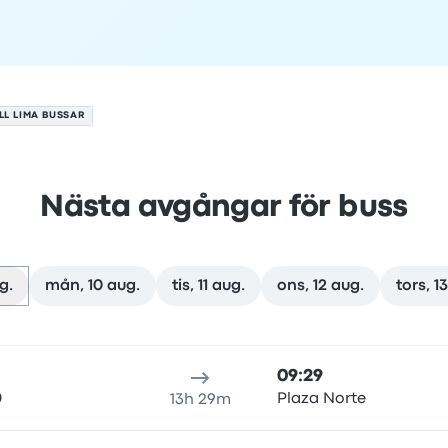
LL LIMA BUSSAR
Nästa avgångar för buss
g.
mån, 10 aug.
tis, 11 aug.
ons, 12 aug.
tors, 1
gusti
esans varaktighet
ankomsttid
Ankomstplats
Rekommende
09:29
0
Plaza Norte
13h 29m