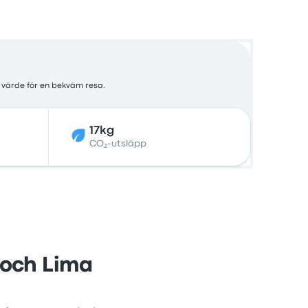
 värde för en bekväm resa.
17kg
CO₂-utsläpp
o och Lima