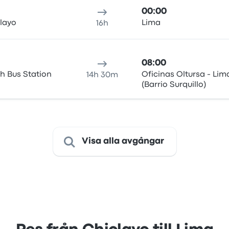
00:00
clayo
Lima
16h
08:00
h Bus Station
Oficinas Oltursa - Lim
14h 30m
(Barrio Surquillo)
Visa alla avgångar