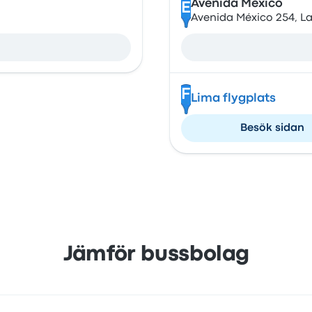
Avenida México
E
Avenida México 254, La 
F
Lima flygplats
Besök sidan
Jämför bussbolag