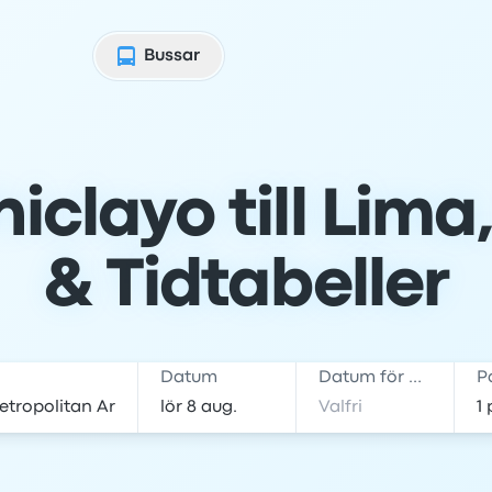
Bussar
iclayo till Lima, 
& Tidtabeller
Datum
Datum för hemresa
P