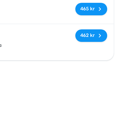
Inga taggar
465 kr
Inga taggar
462 kr
a