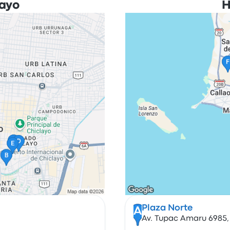
layo
H
Plaza Norte
A
Av. Tupac Amaru 6985, 