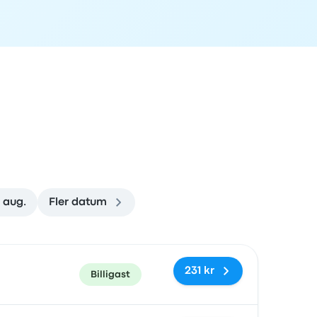
3 aug.
Fler datum
rad
Pris och bokningslänk
231 kr
Billigast