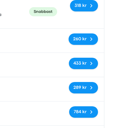
318 kr
Snabbast
a
Inga taggar
260 kr
Inga taggar
433 kr
Inga taggar
289 kr
Inga taggar
784 kr