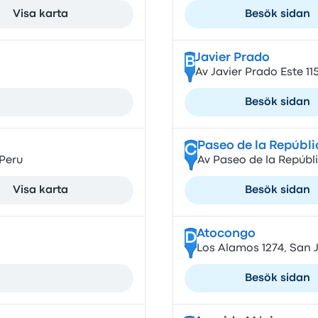
Visa karta
Besök sidan
Javier Prado
B
Av Javier Prado Este 115
Besök sidan
Paseo de la Repúbli
C
 Peru
Av Paseo de la Repúblic
Visa karta
Besök sidan
Atocongo
D
Los Alamos 1274, San J
Besök sidan