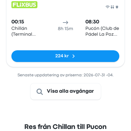
Buss
00:15
08:30
Chillán
Pucón (Club de
8h 15m
(Terminal
Pádel La Poza
Santa Teresa)
Pucón)
Inga taggar
224 kr
Senaste uppdatering av priserna: 2026-07-31 -04.
Visa alla avgångar
Res från Chillan till Pucon