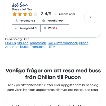
Baserat på 15007 recensioner har företaget 3.5
stjärnor på Busbud. Resenärerna var särskilt nöjda
Buses Jet Sur
3.4 ur 5 stjärnor
3.4/5
med biljettåtkomsten och temperaturen men
90 recensioner
klagade ofta på wifit. FlixBuss biljettpriser på den
Personal
4.5
Punktlighet
4.1
här resan börjar från 159 kr
Renlighet
4.0
Wifi
0.7
Bussbolag i CL:
FlixBus
,
Via Tac
,
Andesmar
,
CATA Internacional
,
Buses
Baserat på 90 recensioner har företaget 3.4 stjärnor
Andimar
,
buses TranSantin
,
ETM
på Busbud. Resenärerna var särskilt nöjda med
biljettåtkomsten och avgångsplatsen men klagade
ofta på wifit. Buses Jet Surs biljettpriser på den här
resan börjar från 176 kr
Vanliga frågor om att resa med buss
från Chillan till Pucon
Tänk på att tidtabeller, rutter eller uppgifter om bussbolag
som visas här kan uppdateras eller variera när du ska resa.