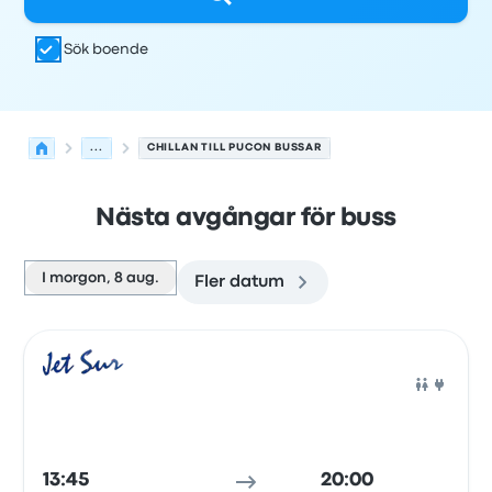
Sök boende
...
CHILLAN TILL PUCON BUSSAR
Nästa avgångar för buss
I morgon, 8 aug.
Fler datum
Nästa avgångar från Chillan till Pucon den 8 augusti
Drivs av
Fordonstyp
Avgångstid
Avgångsplats
resans va
Buss
13:45
20:00