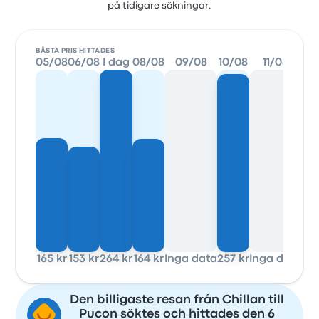
på tidigare sökningar.
BÄSTA PRIS HITTADES
05/08
06/08
I dag
08/08
09/08
10/08
11/08
12
165 kr
153 kr
264 kr
164 kr
Inga data
257 kr
Inga data
232
Den billigaste resan från Chillan till
Pucon söktes och hittades den 6