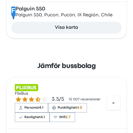
Palguin 550
F
Palguin 550, Pucon, Pucón, IX Región, Chile
Visa karta
Jämför bussbolag
FlixBus
3.5 ur 5 stjärnor
3.5/5
15 007 recensioner
Personal
4.1
Punktlighet
4.0
Renlighet
4.1
Wifi
2.7