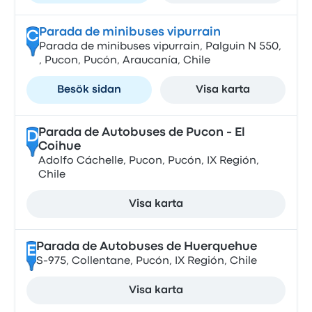
Parada de minibuses vipurrain
C
Parada de minibuses vipurrain, Palguin N 550,
, Pucon, Pucón, Araucanía, Chile
Besök sidan
Visa karta
Parada de Autobuses de Pucon - El
D
Coihue
Adolfo Cáchelle, Pucon, Pucón, IX Región,
Chile
Visa karta
Parada de Autobuses de Huerquehue
E
S-975, Collentane, Pucón, IX Región, Chile
Visa karta