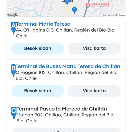
Terminal Maria Teresa
A
Av. O'Higgins 010, Chillán, Región del Bío Bío,
Chile
Besök sidan
Visa karta
Terminal de Buses María Teresa de Chillán
B
O'Higgins 102, Chillan, Chillán, Región del Bío
Bío, Chile
Besök sidan
Visa karta
Terminal Paseo la Merced de Chillán
C
Maipón 902, Chillan, Chillán, Región del Bío
Bío, Chile