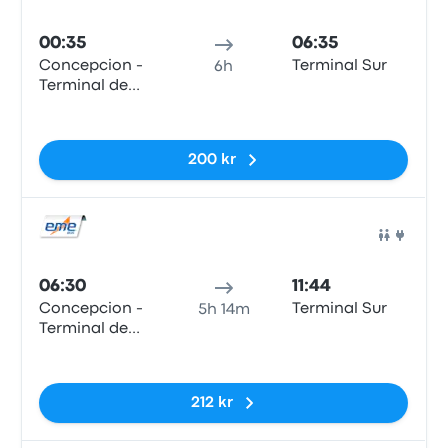
Buss
00:35
06:35
Concepcion -
Terminal Sur
6h
Terminal de
Buses Collao
Inga taggar
200 kr
Buss
06:30
11:44
Concepcion -
Terminal Sur
5h 14m
Terminal de
Buses Collao
Inga taggar
212 kr