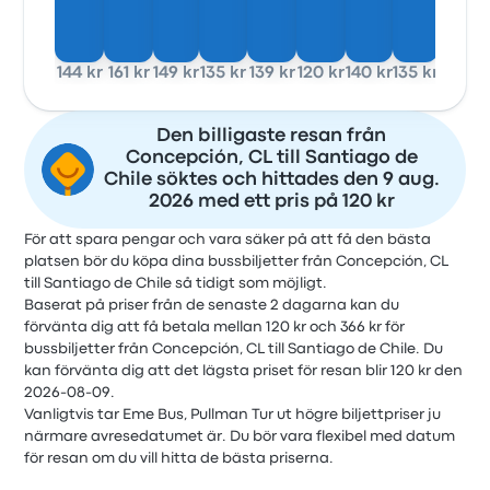
144 kr
161 kr
149 kr
135 kr
139 kr
120 kr
140 kr
135 kr
Den billigaste resan från
Concepción, CL till Santiago de
Chile söktes och hittades den 9 aug.
2026 med ett pris på 120 kr
För att spara pengar och vara säker på att få den bästa
platsen bör du köpa dina bussbiljetter från Concepción, CL
till Santiago de Chile så tidigt som möjligt.
Baserat på priser från de senaste 2 dagarna kan du
förvänta dig att få betala mellan 120 kr och 366 kr för
bussbiljetter från Concepción, CL till Santiago de Chile. Du
kan förvänta dig att det lägsta priset för resan blir 120 kr den
2026-08-09.
Vanligtvis tar Eme Bus, Pullman Tur ut högre biljettpriser ju
närmare avresedatumet är. Du bör vara flexibel med datum
för resan om du vill hitta de bästa priserna.