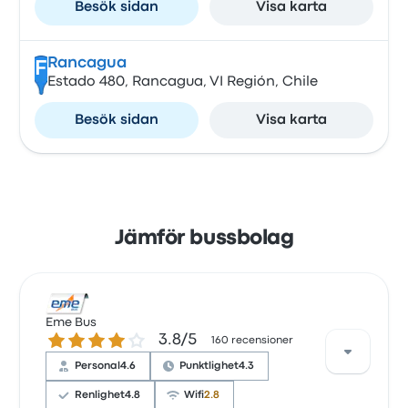
Besök sidan
Visa karta
Rancagua
F
Estado 480, Rancagua, VI Región, Chile
Besök sidan
Visa karta
Jämför bussbolag
Eme Bus
3.8 ur 5 stjärnor
3.8/5
160 recensioner
Personal
4.6
Punktlighet
4.3
Renlighet
4.8
Wifi
2.8