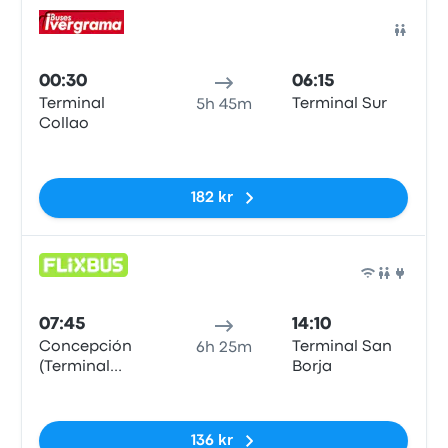
Buss
00:30
06:15
Terminal
Terminal Sur
5h 45m
Collao
Inga taggar
182 kr
Buss
07:45
14:10
Concepción
Terminal San
6h 25m
(Terminal
Borja
Collao)
Inga taggar
136 kr