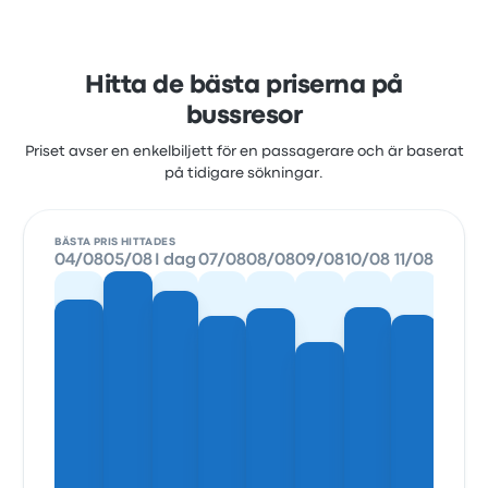
Hitta de bästa priserna på
bussresor
Priset avser en enkelbiljett för en passagerare och är baserat
på tidigare sökningar.
BÄSTA PRIS HITTADES
04/08
05/08
I dag
07/08
08/08
09/08
10/08
11/08