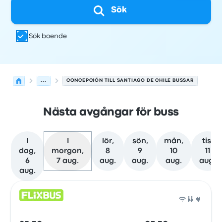
Sök
Sök boende
...
CONCEPCIÓN TILL SANTIAGO DE CHILE BUSSAR
Nästa avgångar för buss
I
I
lör,
sön,
mån,
tis,
dag,
morgon,
8
9
10
11
6
7 aug.
aug.
aug.
aug.
aug.
aug.
Nästa avgångar från Concepción till Santiago de Chile 
Drivs av
Fordonstyp
Avgångstid
Avgångsplats
resans va
Buss