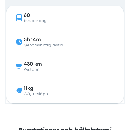
60
bus per dag
5h 14m
Genomsnittlig restid
430 km
Avstånd
11kg
CO₂-utsläpp