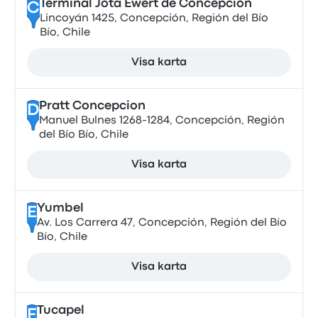
Terminal Jota Ewert de Concepción
C
Lincoyán 1425, Concepción, Región del Bío
Bío, Chile
Visa karta
Pratt Concepcion
D
Manuel Bulnes 1268-1284, Concepción, Región
del Bío Bío, Chile
Visa karta
Yumbel
E
Av. Los Carrera 47, Concepción, Región del Bío
Bío, Chile
Visa karta
Tucapel
F