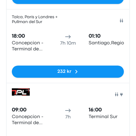
Talca, París y Londres +
Pullman del Sur
Buss
18:00
01:10
Concepcion -
Santiago,RegionMetr
7h 10m
Terminal de
Buses Collao
Inga taggar
232 kr
Buss
09:00
16:00
Concepcion -
Terminal Sur
7h
Terminal de
Buses Collao
Inga taggar