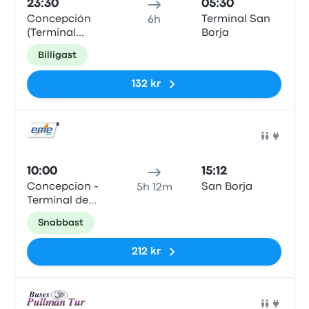
23:30
05:30
Concepción
Terminal San
6h
(Terminal
Borja
Collao)
Billigast
132 kr
Buss
10:00
15:12
Concepcion -
San Borja
5h 12m
Terminal de
Buses Collao
Snabbast
212 kr