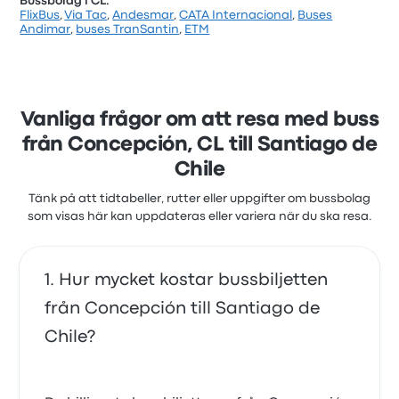
Bussbolag i CL:
FlixBus
,
Via Tac
,
Andesmar
,
CATA Internacional
,
Buses
Baserat på 39 recensioner har företaget 4.5 stjärnor
Andimar
,
buses TranSantin
,
ETM
på Busbud. Resenärerna var särskilt nöjda med
punktligheten och temperaturen men klagade ofta
på wifit. Buses Talca París & Londress biljettpriser på
den här resan börjar från 250 kr
Vanliga frågor om att resa med buss
från Concepción, CL till Santiago de
Chile
Tänk på att tidtabeller, rutter eller uppgifter om bussbolag
som visas här kan uppdateras eller variera när du ska resa.
Hur mycket kostar bussbiljetten
från Concepción till Santiago de
Chile?