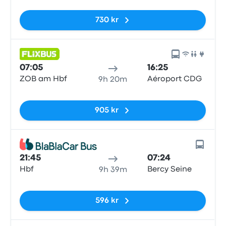
Inga taggar
730 kr
07:05
16:25
ZOB am Hbf
Aéroport CDG
9h 20m
Inga taggar
905 kr
21:45
07:24
Hbf
Bercy Seine
9h 39m
Inga taggar
596 kr