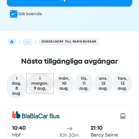
Sök boende
...
DÜSSELDORF TILL PARIS BUSSAR
Nästa tillgängliga avgångar
I
I
mån,
tis,
ons,
tors,
dag,
morgon,
10
11
12
13
8
9 aug.
aug.
aug.
aug.
aug.
aug.
Nästa avgångar från Düsseldorf till Paris den 9 augusti
Drivs av
Fordonstyp
Avgångstid
Avgångsplats
resans va
10:40
21:10
Hbf
Bercy Seine
10h 30m