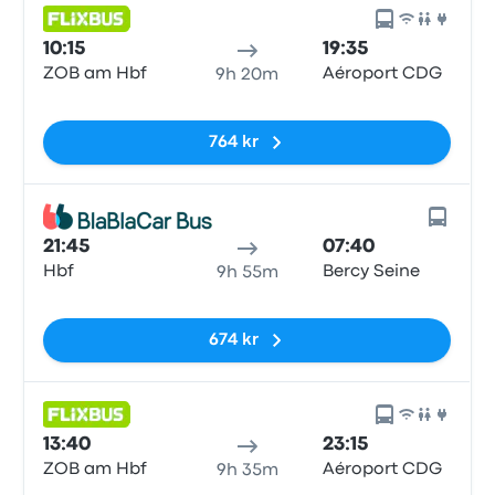
10:15
19:35
ZOB am Hbf
Aéroport CDG
9h 20m
Inga taggar
764 kr
21:45
07:40
Hbf
Bercy Seine
9h 55m
Inga taggar
674 kr
13:40
23:15
ZOB am Hbf
Aéroport CDG
9h 35m