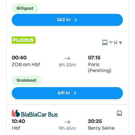
Billigast
562 kr
00:40
07:15
ZOB am Hbf
Paris
6h 35m
(Pershing)
Snabbast
641 kr
10:40
20:25
Hbf
Bercy Seine
9h 45m