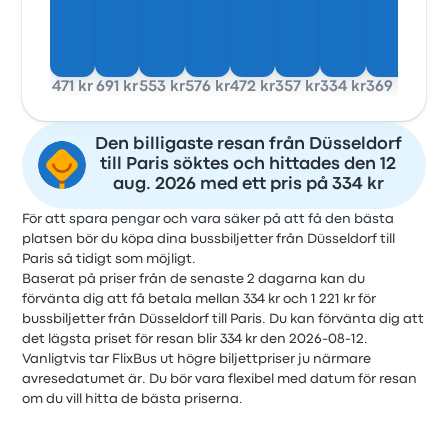
471 kr
691 kr
553 kr
576 kr
472 kr
357 kr
334 kr
369 kr
Den billigaste resan från Düsseldorf
till Paris söktes och hittades den 12
aug. 2026 med ett pris på 334 kr
För att spara pengar och vara säker på att få den bästa
platsen bör du köpa dina bussbiljetter från Düsseldorf till
Paris så tidigt som möjligt.
Baserat på priser från de senaste 2 dagarna kan du
förvänta dig att få betala mellan 334 kr och 1 221 kr för
bussbiljetter från Düsseldorf till Paris. Du kan förvänta dig att
det lägsta priset för resan blir 334 kr den 2026-08-12.
Vanligtvis tar FlixBus ut högre biljettpriser ju närmare
avresedatumet är. Du bör vara flexibel med datum för resan
om du vill hitta de bästa priserna.