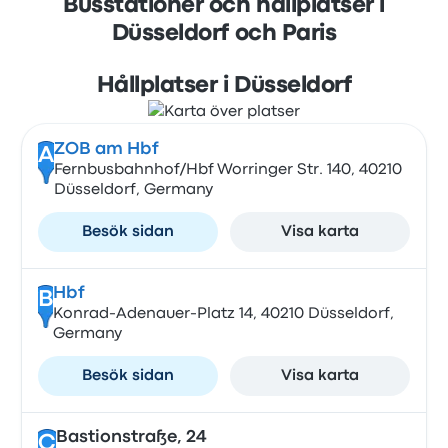
Busstationer och hållplatser i
Düsseldorf och Paris
Hållplatser i Düsseldorf
ZOB am Hbf
A
Fernbusbahnhof/Hbf Worringer Str. 140, 40210
Düsseldorf, Germany
Besök sidan
Visa karta
Hbf
B
Konrad-Adenauer-Platz 14, 40210 Düsseldorf,
Germany
Besök sidan
Visa karta
Bastionstraße, 24
C