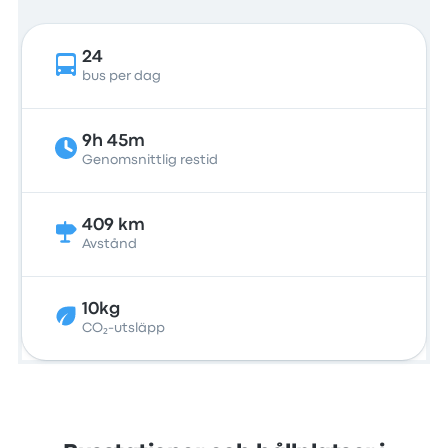
24
bus per dag
9h 45m
Genomsnittlig restid
409 km
Avstånd
10kg
CO₂-utsläpp